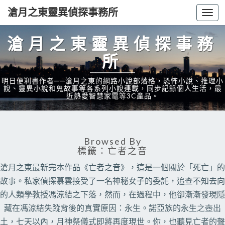
滄月之東靈異偵探事務所
Togg
navi
滄月之東靈異偵探事務
所
明日便利書作者──滄月之東的網路小說部落格，恐怖小說、推理小
說、靈異小說和鬼故事等各系列小說連載，同步記錄個人生活，最
近熱愛智慧家電等3C產品。
Browsed By
標籤：亡者之音
滄月之東最新完本作品《亡者之音》，這是一個關於「死亡」的
故事。私家偵探慕雲接受了一名神秘女子的委託，追查不知去向
的人類學教授馮涼結之下落，然而，在過程中，他卻漸漸發現隱
藏在馮涼結失蹤背後的真實原因：永生。諾亞族的永生之壺出
土，七天以內，月神祭儀式即將再度現世。你，也聽見亡者的聲