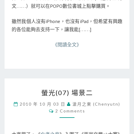
書
文……）就可以在POPO數位書城上點擊購買。
城
！
雖然我個人沒有iPhone，也沒有iPad，但希望有興趣
1
的各位能夠去支持一下，讓我能[……]
1
/
0
《閱讀全文》
7
前
購
買
可
享
螢
7
螢光(07) 場景二
光
9
(
折
2010 年 10 月 03 日
滄月之東 (chenyutn)
0
優
C
2 Comments
7
O
惠
M
)
！
M
場
E
N
景