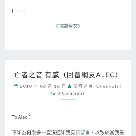
[……]
《閱讀全文》
亡
亡者之音 有感（回覆網友ALEC）
者
之
2010 年 06 月 16 日
滄月之東 (chenyutn)
音
C
0 Comment
有
O
M
感
M
（
E
N
回
To Alec：
T
覆
S
網
不知為何樂多一直沒通知我有
新留言
，以致於當我看
友