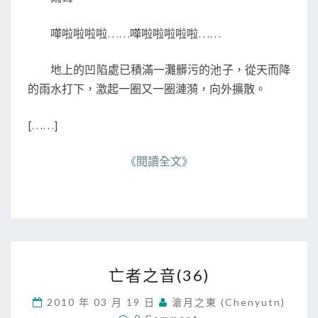
T
S
嘩啦啦啦啦……嘩啦啦啦啦啦……
地上的凹陷處已積滿一灘髒污的池子，從天而降
的雨水打下，激起一圈又一圈漣漪，向外擴散。
[……]
《閱讀全文》
亡
亡者之音(36)
者
之
2010 年 03 月 19 日
滄月之東 (chenyutn)
音
C