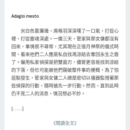
M
3
M
9
E
N
)
Adagio mesto
T
S
米白色窗簾邊，席格羽深深嘆了一口氣，打從心
裡，打從靈魂深處。一連三天，管家與那女傭都沒有
回來，事情很不尋常，尤其現在正值月神祭的儀式時
間，看來他們二人應是私自找馮涼結去奪回永生之壺
了。僱用私家偵探是把雙面刃，儘管更容易找到涼結
的下落，但也可能被他們窺破整件事的梗概，為了怕
這點發生，管家與女傭二人總是密切以儀器監視著那
些偵探的行動，隨時搶先一步行動。然而，直到此時
仍不見二人的消息，情況想必不妙。
[……]
《閱讀全文》