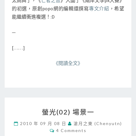
太高興了，《
亡者之音
》入圍了《兩岸文學pk大賽》
T
二
S
的初選，原創popo網的編輯還撰寫
專文介紹
，希望
能繼續衝進複選！:D
—
[……]
《閱讀全文》
螢
螢光(02) 場景一
光
(
2010 年 09 月 08 日
滄月之東 (chenyutn)
0
C
4 Comments
2
O