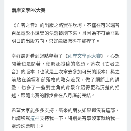
一
兩岸文學PK大賽
些
有
《亡者之音》的出版之路實在坎坷，不僅在可米瑞智
的
沒
百萬電影小說獎的決選被刷下來，且因為不符蓋亞跟
的
明日的出版方向，只好繼續懸盪在那裡了。
想
法
幸好最近看到起點舉辦了《
兩岸文學pk大賽
》，心想
和
閒著也是閒著，便興起投稿的念頭。這次《亡者之
近
況
音》的版本（也就是上次拿去參加可米的版本）與之
前貼在論壇和部落格的略有差異，做了細節上的調
整，也多了一些對主角的背景介紹得更為清楚的描
述，跟隨比賽的腳步會在八月底前完結。
希望大家能多多支持，新來的朋友如果還沒看這部，
也請移駕
這裡
支持我一下，特別是有事沒事就給我一
張珍珠票吧！:P