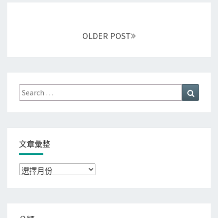
Posts
navigation
OLDER POST
Search
Search
for:
文章彙整
文
章
彙
整