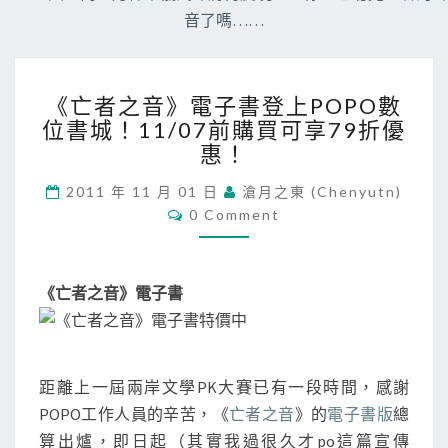
音了嗎……
《
《亡者之音》電子書登上POPO數
亡
位書城！11/07前購買可享79折優
者
惠！
之
音
2011 年 11 月 01 日
滄月之東 (chenyutn)
》
C
0 Comment
電
O
子
M
M
書
E
登
N
《亡者之音》電子書
T
上
S
P
O
P
距離上一屆兩岸文學PK大賽已有一段時間，感謝
O
POPO工作人員的辛苦，《
亡者之音
》的
電子書版
總
數
位
算出爐，即日起（其實我過很久才po這篇宣傳