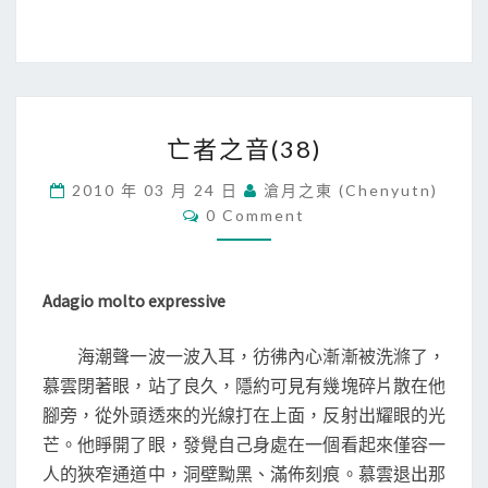
亡
亡者之音(38)
者
之
2010 年 03 月 24 日
滄月之東 (chenyutn)
音
C
0 Comment
(
O
M
3
M
8
E
N
)
Adagio molto expressive
T
S
海潮聲一波一波入耳，彷彿內心漸漸被洗滌了，
慕雲閉著眼，站了良久，隱約可見有幾塊碎片散在他
腳旁，從外頭透來的光線打在上面，反射出耀眼的光
芒。他睜開了眼，發覺自己身處在一個看起來僅容一
人的狹窄通道中，洞壁黝黑、滿佈刻痕。慕雲退出那