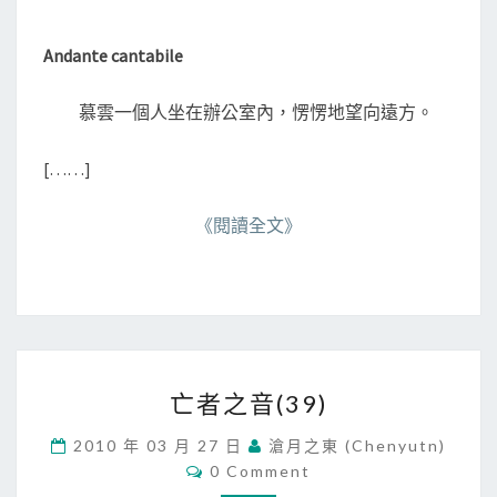
M
0
E
N
)
Andante cantabile
T
全
S
文
慕雲一個人坐在辦公室內，愣愣地望向遠方。
完
[……]
《閱讀全文》
亡
亡者之音(39)
者
之
2010 年 03 月 27 日
滄月之東 (chenyutn)
音
C
0 Comment
(
O