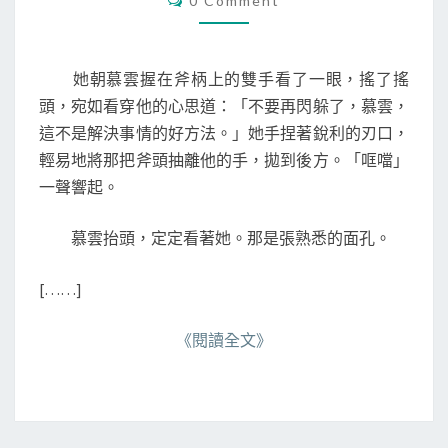
0 Comment
(
O
M
3
M
6
E
N
)
她朝慕雲握在斧柄上的雙手看了一眼，搖了搖
T
S
頭，宛如看穿他的心思道：「不要再閃躲了，慕雲，
這不是解決事情的好方法。」她手捏著銳利的刃口，
輕易地將那把斧頭抽離他的手，拋到後方。「哐噹」
一聲響起。
慕雲抬頭，定定看著她。那是張熟悉的面孔。
[……]
《閱讀全文》