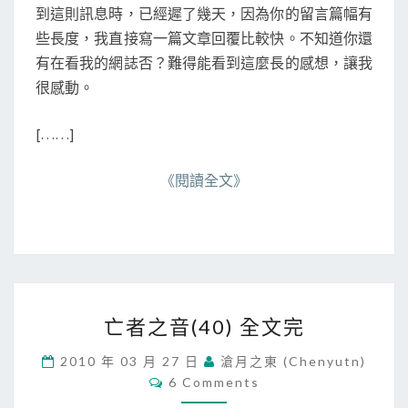
到這則訊息時，已經遲了幾天，因為你的留言篇幅有
A
L
些長度，我直接寫一篇文章回覆比較快。不知道你還
E
有在看我的網誌否？難得能看到這麼長的感想，讓我
C
很感動。
）
[……]
《閱讀全文》
亡
亡者之音(40) 全文完
者
之
2010 年 03 月 27 日
滄月之東 (chenyutn)
音
C
6 Comments
(
O
M
4