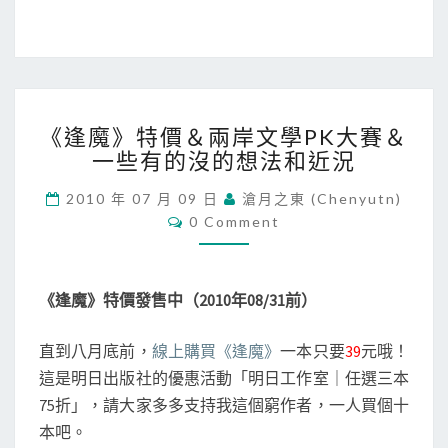
《
《逢魔》特價＆兩岸文學PK大賽＆
逢
一些有的沒的想法和近況
魔
》
2010 年 07 月 09 日
滄月之東 (chenyutn)
特
C
0 Comment
價
O
＆
M
M
兩
E
岸
N
《逢魔》特價發售中（2010年08/31前）
T
文
S
學
直到八月底前，
線上購買《逢魔》
一本只要
39
元哦！
P
這是明日出版社的優惠活動「明日工作室｜任選三本
K
大
75折」，請大家多多支持我這個窮作者，一人買個十
賽
本吧。
＆