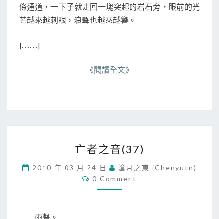
條通道，一下子就走回一塊突起的岩石旁，眼前的光
芒越來越刺眼，浪聲也越來越響。
[……]
《閱讀全文》
亡
亡者之音(37)
者
之
2010 年 03 月 24 日
滄月之東 (chenyutn)
音
C
0 Comment
(
O
M
3
M
7
E
N
)
雨聲。