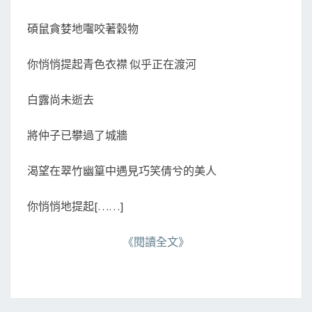
碩鼠貪婪地囓咬著穀物
你悄悄提起青色衣襟 似乎正在渡河
白露尚未逝去
將仲子已攀過了城牆
渴望在翠竹幽篁中遇見巧笑倩兮的美人
你悄悄地提起[……]
《閱讀全文》