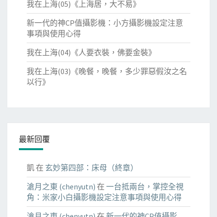
我在上海(05)《上海居，大不易》
新一代的神CP值攝影機：小方攝影機設定注意
事項與使用心得
我在上海(04)《人要衣裝，佛要金裝》
我在上海(03)《晚餐，晚餐，多少罪惡假汝之名
以行》
最新回覆
凱
在
玄妙第四部：床母（終章）
滄月之東 (chenyutn)
在
一台抵兩台，掌控全視
角：米家小白攝影機設定注意事項與使用心得
滄月之東 (chenyutn)
在
新一代的神CP值攝影