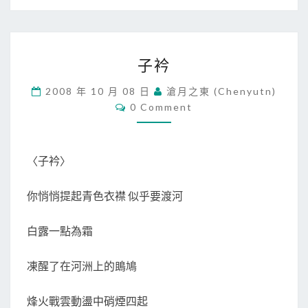
子
子衿
衿
2008 年 10 月 08 日
滄月之東 (chenyutn)
C
0 Comment
O
M
M
E
N
〈子衿〉
T
S
你悄悄提起青色衣襟 似乎要渡河
白露一點為霜
凍醒了在河洲上的鴡鳩
烽火戰雲動盪中硝煙四起