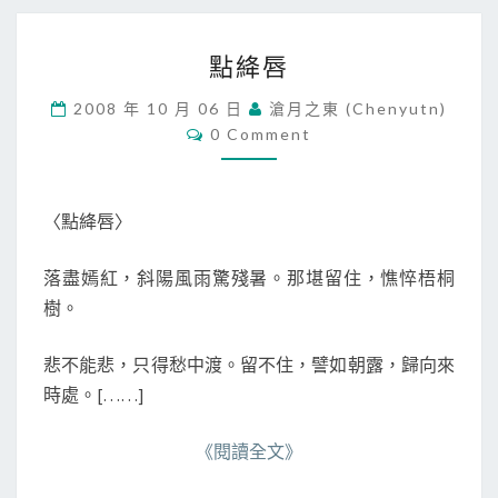
點
點絳唇
絳
唇
2008 年 10 月 06 日
滄月之東 (chenyutn)
C
0 Comment
O
M
M
E
N
〈點絳唇〉
T
S
落盡嫣紅，斜陽風雨驚殘暑。那堪留住，憔悴梧桐
樹。
悲不能悲，只得愁中渡。留不住，譬如朝露，歸向來
時處。[……]
《閱讀全文》