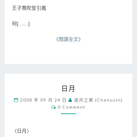
王子喬吹笙引鳳
何[……]
《閱讀全文》
日
日月
月
2008 年 09 月 24 日
滄月之東 (chenyutn)
C
0 Comment
O
M
M
E
N
〈日月〉
T