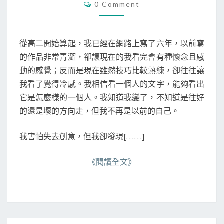
C
0 Comment
對
O
M
我
M
的
E
N
文
從高二開始算起，我已經在網路上寫了六年，以前寫
T
字
S
的作品非常青澀，卻讓現在的我看完會有種懷念且感
動的感覺；反而是現在雖然技巧比較熟練，卻往往讓
我看了覺得冷感。我相信看一個人的文字，能夠看出
它是怎麼樣的一個人。我知道我變了，不知道是往好
的還是壞的方向走，但我不再是以前的自己。
我害怕失去創意，但我卻發現[……]
《閱讀全文》