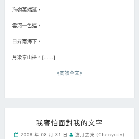
S
海嶺萬端延，
雲河一色連，
日昇南海下，
月染泰山邊。[……]
《閱讀全文》
我
我害怕面對我的文字
害
怕
2008 年 08 月 31 日
滄月之東 (chenyutn)
面