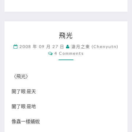
飛
飛光
光
2008 年 09 月 27 日
滄月之東 (chenyutn)
C
4 Comments
O
M
M
E
N
〈飛光〉
T
S
開了眼 是天
闔了眼 是地
像蟲一樣蛹蛻