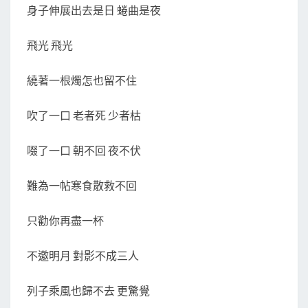
身子伸展出去是日 蜷曲是夜
飛光 飛光
繞著一根燭怎也留不住
吹了一口 老者死 少者枯
啜了一口 朝不回 夜不伏
難為一帖寒食散救不回
只勸你再盡一杯
不邀明月 對影不成三人
列子乘風也歸不去 更驚覺