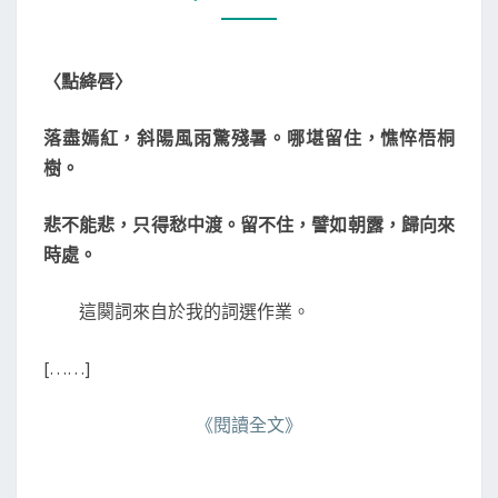
〉
O
M
的
M
由
E
N
來
〈點絳唇〉
T
S
落盡嫣紅，斜陽風雨驚殘暑。哪堪留住，憔悴梧桐
樹。
悲不能悲，只得愁中渡。留不住，譬如朝露，歸向來
時處。
這闋詞來自於我的詞選作業。
[……]
《閱讀全文》