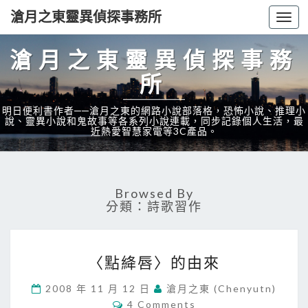
滄月之東靈異偵探事務所
Togg
navi
滄月之東靈異偵探事務
所
明日便利書作者──滄月之東的網路小說部落格，恐怖小說、推理小
說、靈異小說和鬼故事等各系列小說連載，同步記錄個人生活，最
近熱愛智慧家電等3C產品。
Browsed By
分類：詩歌習作
〈
〈點絳唇〉的由來
點
絳
2008 年 11 月 12 日
滄月之東 (chenyutn)
唇
C
4 Comments