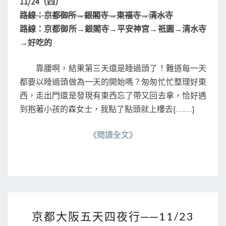
11/24（四）
T
行
S
路線：京都御所→銀閣寺→東福寺→清水寺
─
路線：京都御所→銀閣寺→平安神宮→祇園→清水寺
─
→好吃的
1
1
/
靠腰啊，結果第三天還是睡過頭了！難道每一天
2
都要以睡過頭做為一天的開始嗎？匆匆忙忙整理好東
4
西，走出門還是發現有東西忘了帶又回去拿，恰好遇
到抱著小孩的森女士，我點了點頭就上樓去[……]
《閱讀全文》
京
京都大阪五天四夜行──11/23
都