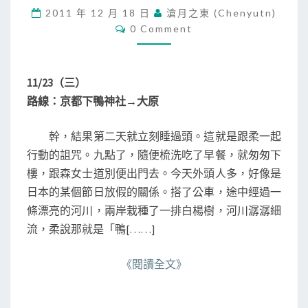
大
2011 年 12 月 18 日
滄月之東 (chenyutn)
阪
C
0 Comment
五
O
M
天
M
四
E
N
夜
11/23（三）
T
行
S
路線：京都下鴨神社→大原
─
─
幹，結果第二天就立刻睡過頭。這就是跟柔一起
1
1
行動的詛咒。九點了，隨便梳洗吃了早餐，就匆匆下
/
樓，跟森女士道別便出門去。今天外頭人多，好像是
2
日本的某個節日放假的關係。搭了公車，途中經過一
3
條漂亮的河川，兩岸栽種了一排白楊樹，河川潺潺細
流，柔說那就是「鴨[……]
《閱讀全文》