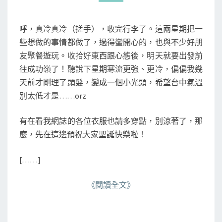
M
聖
M
誕
E
N
快
呼，真冷真冷（搓手），收完行李了。這兩星期把一
T
樂
S
些想做的事情都做了，過得蠻開心的，也與不少好朋
友聚餐遊玩。收拾好東西跟心態後，明天就要出發前
往成功嶺了！聽說下星期寒流更強、更冷，偏偏我幾
天前才剛理了頭髮，變成一個小光頭，希望台中氣溫
別太低才是……orz
有在看我網誌的各位衣服也請多穿點，別涼著了，那
麼，先在這邊預祝大家聖誕快樂啦！
[……]
《閱讀全文》