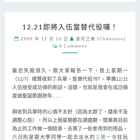
1
12.21即將入伍當替代役囉！
2
.
2009 年 12 月 16 日
滄月之東 (chenyutn)
2
C
0 Comment
1
O
M
即
M
將
E
N
入
最近失蹤很久，跟大家報告一下，我上星期一
T
伍
S
（12/7）總算收到了兵單，是替代役78T，準備12/21
當
入伍接受成功嶺的新訓。沒錯，也就是我會在成功嶺
替
度過聖誕節跟跨年……
代
役
囉
剛收到兵單時的心情不太好（因為太趕了，還來不及
！
調整心態），所以上個星期都在調適期，簡單將目前
為止的工作做一個結束，去買了一些會用到的用品，
六日則是跟大學同學一起去淡水的
三景一舍
狂玩