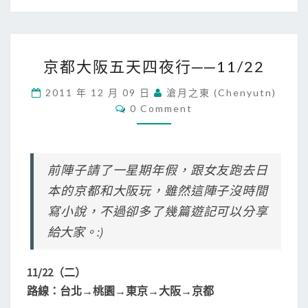
京
京都大阪五天四夜行──11/22
都
大
2011 年 12 月 09 日
滄月之東 (chenyutn)
阪
C
0 Comment
五
O
M
天
M
四
E
N
夜
T
前陣子請了一星期年假，跟女友跑去日
行
S
─
本的京都和大阪玩，雖然這陣子沒時間
─
寫小說，不過卻多了幾篇遊記可以分享
1
給大家。:)
1
/
2
11/22（二）
2
路線：台北→桃園→東京→大阪→京都