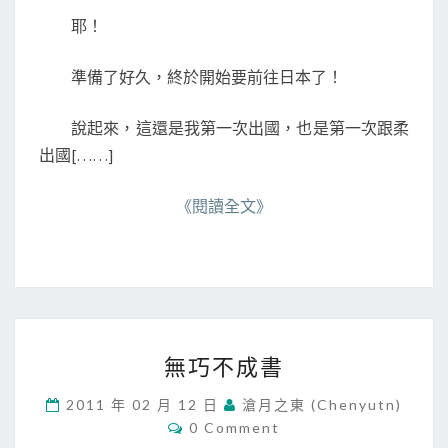
耶！
準備了好久，終於開始要前往日本了！
說起來，這還是我第一次出國，也是第一次跟柔
出國[……]
《閱讀全文》
無
無巧不成書
巧
不
2011 年 02 月 12 日
滄月之東 (chenyutn)
成
C
0 Comment
書
O