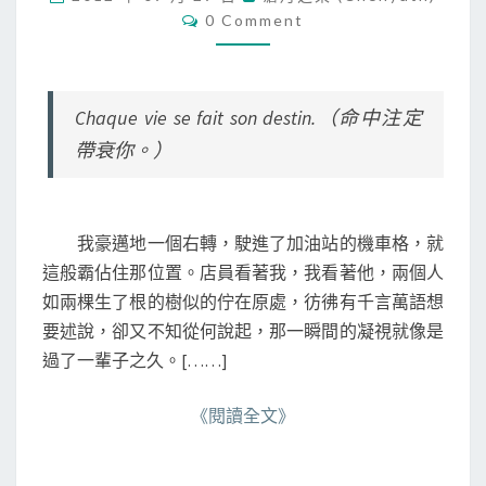
，
C
0 Comment
我
O
自
M
M
己
E
一
N
T
Chaque vie se fait son destin.（命中注定
個
S
人
帶衰你。）
撞
過
的
車
我豪邁地一個右轉，駛進了加油站的機車格，就
》
這般霸佔住那位置。店員看著我，我看著他，兩個人
（
如兩棵生了根的樹似的佇在原處，彷彿有千言萬語想
中
要述說，卻又不知從何說起，那一瞬間的凝視就像是
）
過了一輩子之久。[……]
《閱讀全文》