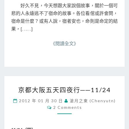
上
好久不見，今天想跟大家說個故事，關於一個可
）
悲的人永遠逃不了宿命的故事。各位看倌或許會問，
宿命是什麼？或有人說，宿者安也，命則是命定的結
果，[……]
《閱讀全文》
京
京都大阪五天四夜行──11/24
都
大
2012 年 01 月 30 日
滄月之東 (chenyutn)
阪
C
2 Comments
五
O
M
天
M
四
E
N
夜