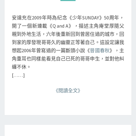
M
M
E
N
安達充在2009年時為纪念《少年SUNDAY》50周年，
T
S
開了一個新連載《Q and A》，描述主角庵堂厚隨父
親到外地生活，六年後重新回到曾居住過的城市，回
到家的厚發現哥哥久的幽靈正等著自己。這設定讓我
想起2006年曾寫過的一篇斷頭小說《
晉國春秋
》，主
角重耳也同樣能看見自己已死的哥哥申生，並對他糾
纏不休。
[……]
《閱讀全文》
值