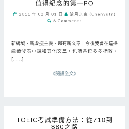
值得紀念的第一PO
得
紀
2011 年 02 月 01 日
滄月之東 (chenyutn)
念
C
6 Comments
的
O
M
第
M
一
E
N
P
新網域、新虛擬主機、還有新文章！今後我會在這邊
T
O
S
繼續發表小說和其他文章，也請各位多多指教。
[……]
《閱讀全文》
T
TOEIC考試準備方法：從710到
O
880之路
E