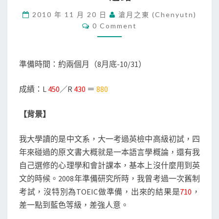
I
2010 年 11 月 20 日
滄月之東 (chenyutn)
C
C
0 Comment
考
O
試
M
M
準
E
備
N
準備時間：約兩個月（8月底-10/31）
T
方
S
法
成績：L
450
／R
430
＝
880
：
從
【背景】
7
1
0
我大學讀的是中文系，大一考過英檢中高級初試，四
到
年來碰過的原文書大概就是一本語言學概論，還有我
8
自己選修的心理學和會計課本，基本上沒什麼用到英
8
文的時候。2008年準備研究所時，我曾考過一次舊制
0
之
考試，沒特別為TOEIC做準備，出來的結果是
710
，
路
差一點到藍色等級，差強人意。