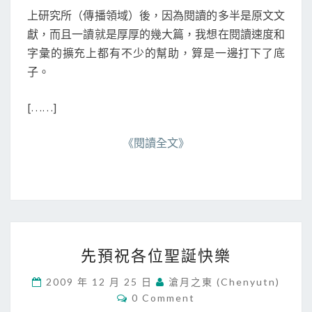
上研究所（傳播領域）後，因為閱讀的多半是原文文
獻，而且一讀就是厚厚的幾大篇，我想在閱讀速度和
字彙的擴充上都有不少的幫助，算是一邊打下了底
子。
[……]
《閱讀全文》
先
先預祝各位聖誕快樂
預
祝
2009 年 12 月 25 日
滄月之東 (chenyutn)
各
C
0 Comment
位
O