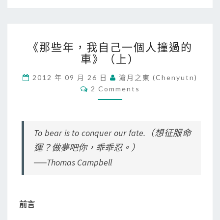
《
《那些年，我自己一個人撞過的
那
車》（上）
些
年
2012 年 09 月 26 日
滄月之東 (chenyutn)
，
C
2 Comments
我
O
自
M
M
己
E
一
N
T
To bear is to conquer our fate.（想征服命
個
S
人
運？做夢吧你，乖乖忍。）
撞
──Thomas Campbell
過
的
車
》
前言
（