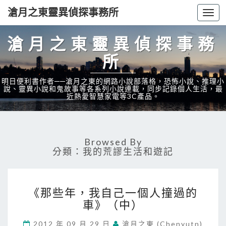
滄月之東靈異偵探事務所
Togg
navi
滄月之東靈異偵探事務
所
明日便利書作者──滄月之東的網路小說部落格，恐怖小說、推理小
說、靈異小說和鬼故事等各系列小說連載，同步記錄個人生活，最
近熱愛智慧家電等3C產品。
Browsed By
分類：我的荒謬生活和遊記
《
《那些年，我自己一個人撞過的
那
車》（中）
些
年
2012 年 09 月 29 日
滄月之東 (chenyutn)