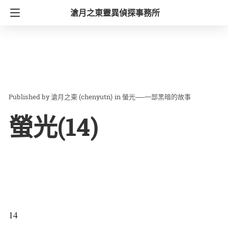
滄月之東靈異偵探事務所
滄月之東 (chenyutn)
in
螢光──一部黑暗的故事
螢光(14)
14