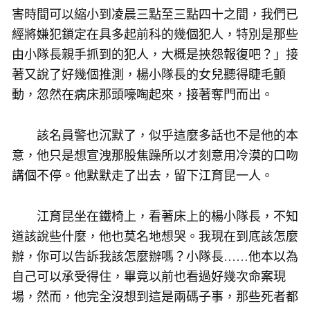
害時間可以縮小到凌晨三點至三點四十之間，我們已
經將嫌犯鎖定在具多起前科的幾個犯人，特別是那些
由小隊長親手抓到的犯人，大概是挾怨報復吧？」接
著又說了好幾個推測，楊小隊長的女兒聽得睫毛顫
動，忽然在病床那頭嚎啕起來，接著奪門而出。
該名員警也沉默了，似乎這麼多話也不是他的本
意，他只是想宣洩那股焦躁所以才刻意用冷漠的口吻
講個不停。他默默走了出去，留下江育昆一人。
江育昆坐在鐵椅上，看著床上的楊小隊長，不知
道該說些什麼，他也莫名地想哭。我現在到底該怎麼
辦，你可以告訴我該怎麼辦嗎？小隊長……他本以為
自己可以承受得住，畢竟以前也看過好幾次命案現
場，然而，他完全沒想到這是兩碼子事，那些死者都