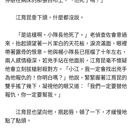
停駐在病床的那張白布上。「他死了嗎？」
江育昆垂下頭，什麼都沒說。
「是這樣啊，小隊長他死了。」老偵查佐會意過
來，抬起頭望著一片潔白的天花板，淚流滿面，眼裡
帶著露骨的恨意。他與楊小隊長已搭檔了十年左右，
兩人感情極深，若兇手站在他面前，江育昆毫不懷疑
他會立刻拔槍射殺對方。「小江，我一定會找出兇手
為他報仇的！你明白嗎？」他說，緊緊握著江育昆的
雙手搖了幾下，凝視他的眼又道：「我們一定要替他
報仇，你一定要幫我。」
江育昆也望向他，抿起唇，頓了一下，才緩慢地
點了點頭。