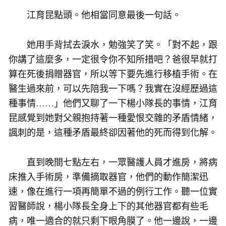
江育昆點頭。他相當同意最後一句話。
她用手背拭去淚水，勉強笑了笑。「對不起，跟
你講了這麼多，一定很令你不知所措吧？爸很早就打
算在死後捐贈器官，所以等下要先進行移植手術。在
醫生過來前，可以先陪我一下嗎？我實在沒經歷過這
種事情……」他們又聊了一下楊小隊長的事情，江育
昆感覺到她對父親抱持著一種愛恨交雜的矛盾情緒，
諷刺的是，這種矛盾最終卻因著他的死而得到化解。
直到晚間七點左右，一眾醫護人員才進房，將病
床推入手術房，準備摘取器官，他們的動作簡潔迅
速，像在進行一項再簡單不過的例行工作。聽一位實
習醫師說，楊小隊長全身上下的其他器官都有些毛
病，唯一適合的就只剩下眼角膜了。他一邊說，一邊