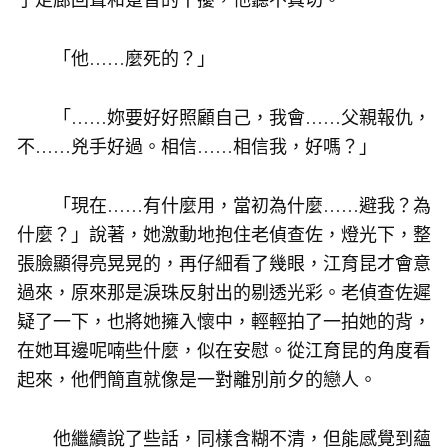
「他……麼死的？」
「……妳要好好照顧自己，我會……父親報仇，
不……兇手好過。相信……相信我，好嗎？」
「現在……有什麼用，當初為什麼……避我？為
什麼？」說著，她激動地抱住老偵查佐，燈光下，整
張臉顯得亮晃晃的，再仔細看了幾眼，江育昆才會意
過來，原來那是淚珠反射出的剔透光彩。老偵查佐遲
疑了一下，也將她擁入懷中，輕輕拍了一拍她的背，
在她耳邊呢喃些什麼，似在安慰。從江育昆的角度看
起來，他們簡直就像是一對離別前夕的戀人。
他繼續說了些話，同樣含糊不清，但能感覺到蘊