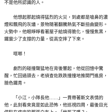
不是他所認識的人。
他想起那起燒得猛烈的火災，到處都是嗆鼻的濃
煙和飄飛的灰燼，景物隨著翻騰熱氣不斷扭曲變形。
火勢中，他眼睜睜看著屋子給燒得脆化，慢慢焦黑，
鐵窗少了支撐的力量，從高空摔了下來。
哐啷！
劇烈的碰撞聲猛地在背後響起，他從回憶中驚
醒，忙回過頭去，老偵查佐跌跌撞撞地推開門進房，
臉色鐵青。
「小江，小隊長他……」一貫帶著斯文表情的
他，此刻看來竟是如此恐怖，他巡視四周，最後目光