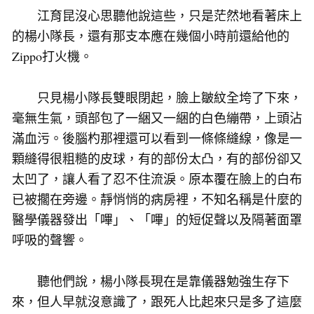
江育昆沒心思聽他說這些，只是茫然地看著床上
的楊小隊長，還有那支本應在幾個小時前還給他的
Zippo打火機。
只見楊小隊長雙眼閉起，臉上皺紋全垮了下來，
毫無生氣，頭部包了一綑又一綑的白色繃帶，上頭沾
滿血污。後腦杓那裡還可以看到一條條縫線，像是一
顆縫得很粗糙的皮球，有的部份太凸，有的部份卻又
太凹了，讓人看了忍不住流淚。原本覆在臉上的白布
已被擱在旁邊。靜悄悄的病房裡，不知名稱是什麼的
醫學儀器發出「嗶」、「嗶」的短促聲以及隔著面罩
呼吸的聲響。
聽他們說，楊小隊長現在是靠儀器勉強生存下
來，但人早就沒意識了，跟死人比起來只是多了這麼