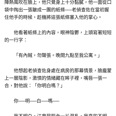
陣熱風吹在臉上，他只覺身上十分黏膩，他一面從口
袋中掏出一張皺成一團的紙條──老偵查佐在當初握
住他手的時候，趁機將這張紙條塞入他的掌心。
他看著紙條上的內容，眼神陰鬱，上頭寫著短短
的一行字：
「有內賊，勿聲張。晚間九點至我公寓。」
他想起老偵查佐身處在病房的那幕情景，臉龐蒙
上一層陰影，激憤的情緒藏在眸子裡，嘴唇一張一
合，對他說：「你明白嗎？」
你──明──白──嗎──