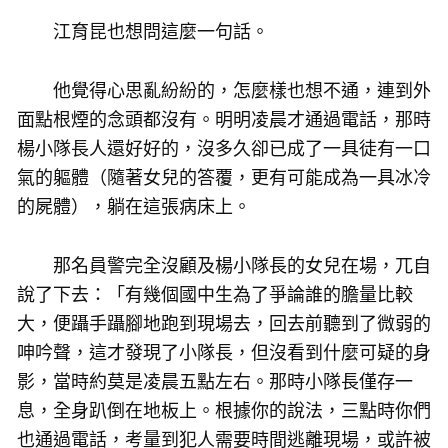
江育昆也想問這麼一句話。
他覺得心思亂紛紛的，怎麼樣也想不通，連到外
面點根煙的念頭都沒有。明明凌晨才通過電話，那時
楊小隊長人還好好的，沒多久卻已成了一具徒有一口
氣的軀體（隨著女兒的答覆，更有可能成為一具冰冷
的屍體），躺在這張病床上。
那名員警完全沒顧及楊小隊長的女兒在場，兀自
說了下去：「有幾個國中生為了爭論誰的膽量比較
大，便躡手躡腳地跑到現場去，回去前聽到了微弱的
呻吟聲，這才發現了小隊長，但沒看到什麼可疑的身
影，當時約莫是凌晨五點左右。那時小隊長僅存一
息，全身趴倒在地板上。根據你的說法，三點時你們
也通過電話，考量到犯人需要時間逃離現場，或許被