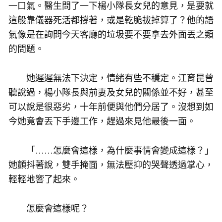
一口氣。醫生問了一下楊小隊長女兒的意見，是要就
這般靠儀器死活都撐著，或是乾脆拔掉算了？他的語
氣像是在詢問今天客廳的垃圾要不要拿去外面丟之類
的問題。
她遲遲無法下決定，情緒有些不穩定。江育昆曾
聽說過，楊小隊長與前妻及女兒的關係並不好，甚至
可以說是很惡劣，十年前便與他們分居了。沒想到如
今她竟會丟下手邊工作，趕過來見他最後一面。
「……怎麼會這樣，為什麼事情會變成這樣？」
她顫抖著說，雙手掩面，無法壓抑的哭聲透過掌心，
輕輕地響了起來。
怎麼會這樣呢？