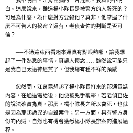
我不明白。江育昆腦內一片混亂。我真的不明
白。這麼說來，難道楊小隊長是被警方的人殺死的？
可是為什麼，為什麼對方要殺他？莫非，他掌握了什
麼不可告人的秘密？還有，老偵查佐的判斷是否可
信？
──不過這東西看起來還真有點眼熟哪，讓我想
起了一件熟悉的事情，真讓人懷念……雖然說可能只
是我自己太過神經質了，但我總有種不祥的預感……
忽然間，江育昆想起了楊小隊長打來的那通電話
內容，在通過電話後，他便被兇手襲擊，若老偵查佐
的說法確實為真，那麼，楊小隊長之所以會死，也就
是因為那起詭異的自殺案件；另一方面，具有警方身
份的內賊，自然也有機會獲悉楊小隊長辦案的進展過
程。