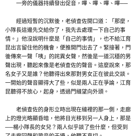
一旁的儀器持續發出促音，嗶、嗶、嗶、嗶──
經過短暫的沉默後，老偵查佐開口道：「那麼，
小隊長這邊先交給你了，我先去處理一下自己的事
情。」他沒說明什麼是「自己的事情」，也不給江育
昆出言留住他的機會，便推開門出去了。緊接著，門
後傳來一聲「咦」的詫異女聲，然後是一道沉穩的男
聲出現，聽起來像是老偵查佐的聲音。這麼說來，那
名女子又是誰？他聽得出來那對男女正在彼此交談。
一開始的聲音顯得大了些，似是兩人正在爭論，江育
昆聽得不放心，起身，透過門縫望向外頭。
老偵查佐的身形立時出現在縫裡的那一側，走廊
上的燈光略顯昏暗，他將目光移到另一人身上，那是
──楊小隊長的女兒？兩人似乎談了些什麼，但受到
了走廊回聲和跫音的干擾，他聽不真切。