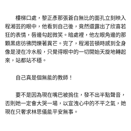
樓梯口處，黎正彥那張蒼白無比的面孔立刻映入
程湘芸的眼中，他看到自己後，竟然還露出了欣喜若
狂的表情，唇邊勾起微笑。暗處裡，他左眼角邊的那
顆黑痣彷彿閃爍著異芒。完了，程湘芸頓時感到全身
像是浸在冷水般，只覺得眼中的一切開始天旋地轉起
來，站都站不穩。
自己真是個無能的教師！
要不是因為現在嘴巴被摀住，發不出半點聲音，
否則她一定會大哭一場，以宣洩心中的不平之氣，她
現在只奢求林思儀能平安無事。