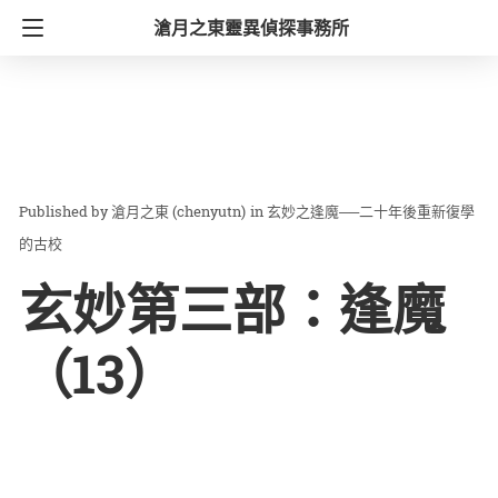
滄月之東靈異偵探事務所
滄月之東 (chenyutn)
in
玄妙之逢魔──二十年後重新復學
的古校
玄妙第三部：逢魔
（13）