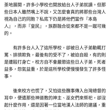
荼地展開，許多小學校也開放給台人子弟就讀。但那
些日本人雖然嘴上不說，又怎麼會真的將那些台灣人
視為自己的同胞？私底下仍是將他們當作『本島
人』，而非『皇民』，族群融合從來都不是一蹴可幾
的。
有許多台人入了這所學校，卻被日人子弟動輒打
罵、排擠欺負，最後有的受不了，被迫自殺，有的則
是遭毆打身亡，校方自不會嚴懲這些日人子弟，死者
益多，怨氣益重，於是這所學校便慢慢發生了許多怪
事。
後來校方也慌了，又怕這些醜事傳入台灣總督的
耳中，便遣那些神道教的神主、巫女們來祭祀，卻沒
起什麼作用，還是因著一位當地漢人法師的建議，重