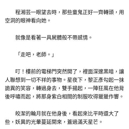
程湘芸一眼望去時，那些童鬼正好一齊轉頭，用
空洞的眼神看向她。
就像是看著一具屍體般不帶感情。
「走吧，老師。」
叮！樓前的電梯門突然開了，裡面深邃黑暗，讓
人聯想到一切不祥的事物。星夜下，黎正彥勾起一抹
詭異的笑容，轉過身去，雙手揚起，一陣狂風在他背
後呼嘯而起，將那身紫白相間的制服吹得獵獵作響。
皎潔的輪月就在他身後，看起來比平時還大了
些，妖異的光暈蔓延開來，蓋過滿天星芒。