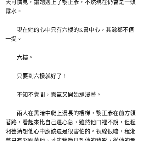
天可憐見，讓她遇上了黎正彥，不然現在仍會是一頭
霧水。
現在她的心中只有六樓的K書中心，其餘都不值
一提。
六樓。
只要到六樓就好了！
不知不覺間，霧氣又開始瀰漫著。
兩人在黑暗中爬上漫長的樓梯，黎正彥在前方領
著路，看起來比自己還心急，雖然他口裡不說，但程
湘芸猜想他心中應該還是很害怕的。視線很暗，程湘
芸只有緊跟著他，才能稍微見到他的背影，從他的那