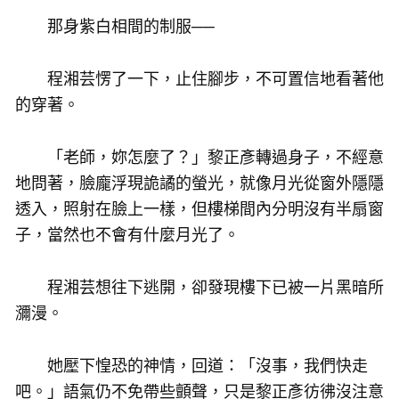
那身紫白相間的制服──
程湘芸愣了一下，止住腳步，不可置信地看著他
的穿著。
「老師，妳怎麼了？」黎正彥轉過身子，不經意
地問著，臉龐浮現詭譎的螢光，就像月光從窗外隱隱
透入，照射在臉上一樣，但樓梯間內分明沒有半扇窗
子，當然也不會有什麼月光了。
程湘芸想往下逃開，卻發現樓下已被一片黑暗所
瀰漫。
她壓下惶恐的神情，回道：「沒事，我們快走
吧。」語氣仍不免帶些顫聲，只是黎正彥彷彿沒注意