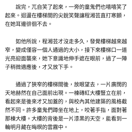
說完，兀自笑了起來，一旁的童鬼們也嘻嘻笑了
起來。迴盪在樓梯間的尖銳笑聲讓程湘芸直打寒顫，
在她耳邊徘徊不去。
如他所說，程湘芸才沒走多久，發覺樓梯越來越
窄，變成僅容一個人通過的大小，接下來樓梯口一道
光亮迎面襲來，她下意識地伸手遮在眼前，過了一陣
子稍微適應後，才又放下手。
通過了狹窄的樓梯間後，放眼望去，一片廣闊的
天地赫然在自己面前出現。一棟磚紅大樓豎立在前，
看起來是後來才又加蓋的，與校內其他建築的風格截
然不同。許多童鬼們蹲坐在地上，咬著手指，面對著
那棟大樓。大樓的背後是一片漆黑的天空，能看到一
輪明月藏在晦暝的雲霧中。