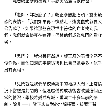
隨著黎正彥的出現，事態突然變得很奇怪。
「老師，妳怎麼了？」黎正彥皺起眉頭，露出疑
惑的表情。「我們如果再不快點走，逢魔儀式就要大
公告成了，如果讓那些在現世中徬徨的亡者找到我
們，我們就會慘死在這裡，代替他們成為鬼門的看守
者。」
「鬼門？」程湘芸愕然道，黎正彥的表情全然不
似作偽，而他知道的事情彷彿也比自己還要多，似乎
另有真相。
「鬼門就是我們學校傳說中的地獄大門，正常情
況下當然是封閉的，但逢魔儀式成功後會改變這個正
常的情況，學校將變成鬼城，重演二十多年前的慘
劇，除非 ──」黎正彥有耐心地解釋著，接著沉聲