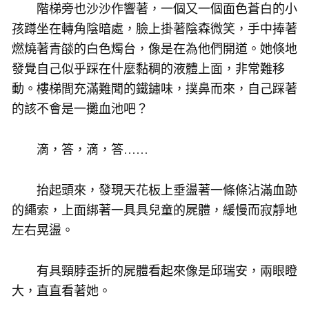
階梯旁也沙沙作響著，一個又一個面色蒼白的小
孩蹲坐在轉角陰暗處，臉上掛著陰森微笑，手中捧著
燃燒著青燄的白色燭台，像是在為他們開道。她倏地
發覺自己似乎踩在什麼黏稠的液體上面，非常難移
動。樓梯間充滿難聞的鐵鏽味，撲鼻而來，自己踩著
的該不會是一攤血池吧？
滴，答，滴，答……
抬起頭來，發現天花板上垂盪著一條條沾滿血跡
的繩索，上面綁著一具具兒童的屍體，緩慢而寂靜地
左右晃盪。
有具頸脖歪折的屍體看起來像是邱瑞安，兩眼瞪
大，直直看著她。