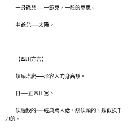
一骨碌兒──一節兒，一段的意思。
老爺兒──太陽。
【四川方言】
矮屎塔爬──形容人的身高矮。
日──正宗川罵。
砍腦殼的──經典罵人話，該砍頭的，類似挨千
刀的。