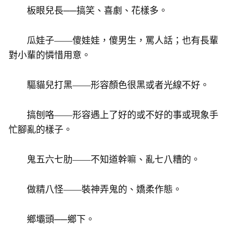
板眼兒長──搞笑、喜劇、花樣多。
瓜娃子——傻娃娃，傻男生，罵人話；也有長輩
對小輩的憐惜用意。
驅貓兒打黑——形容顏色很黑或者光線不好。
搞刨咯——形容遇上了好的或不好的事或現象手
忙腳亂的樣子。
鬼五六七肋——不知道幹嘛、亂七八糟的。
做精八怪——裝神弄鬼的、嬌柔作態。
鄉壩頭──鄉下。