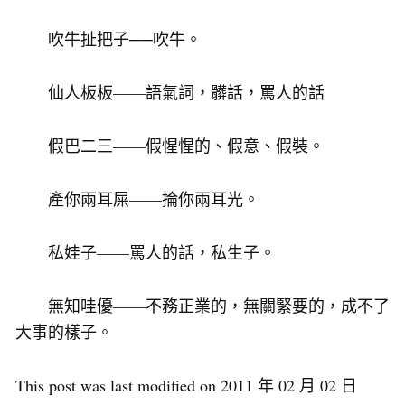
吹牛扯把子──吹牛。
仙人板板——語氣詞，髒話，罵人的話
假巴二三——假惺惺的、假意、假裝。
產你兩耳屎——掄你兩耳光。
私娃子——罵人的話，私生子。
無知哇優——不務正業的，無關緊要的，成不了
大事的樣子。
This post was last modified on 2011 年 02 月 02 日