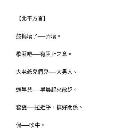
【北平方言】
鼓搗壞了──弄壞。
歇著吧──有阻止之意。
大老爺兒們兒──大男人。
遛早兒──早晨起來散步。
套瓷──拉近乎，搞好關係。
侃──吹牛。