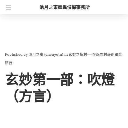
滄月之東靈異偵探事務所
滄月之東 (chenyutn)
in
玄妙之槐村──在詭異村莊的畢業
旅行
玄妙第一部：吹燈
（方言）