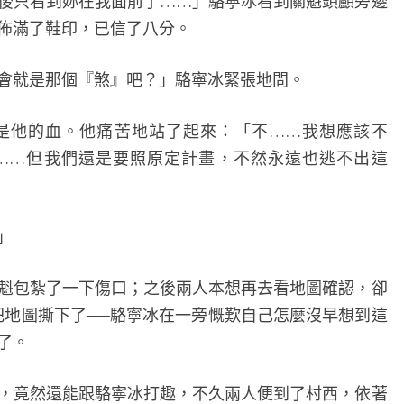
後只看到妳在我面前了……」駱寧冰看到關魁頭顱旁邊
佈滿了鞋印，已信了八分。
就是那個『煞』吧？」駱寧冰緊張地問。
他的血。他痛苦地站了起來：「不……我想應該不
……但我們還是要照原定計畫，不然永遠也逃不出這
」
包紮了一下傷口；之後兩人本想再去看地圖確認，卻
把地圖撕下了──駱寧冰在一旁慨歎自己怎麼沒早想到這
了。
竟然還能跟駱寧冰打趣，不久兩人便到了村西，依著