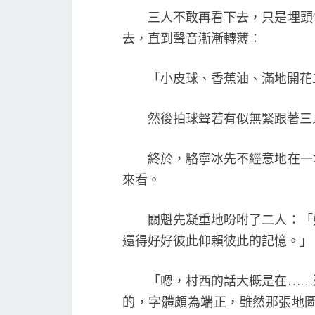
三人不敢再看下去，只是埋頭快
去，直到聲音漸漸轉薄：
「小皮球、香蕉油、滿地開花二
然後拍球聲若有似無緊跟著三
終於，駱寧冰先不經意地在一塊
來看。
關魁先凝重地吩咐了二人：「好
還得好好彼此仰賴彼此的記憶。」
「嗯，村西的話大概是在……這
的，字體頗為端正，雖然那張地