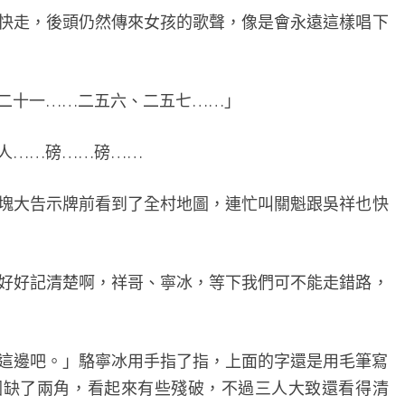
走，後頭仍然傳來女孩的歌聲，像是會永遠這樣唱下
十一……二五六、二五七……」
人……磅……磅……
大告示牌前看到了全村地圖，連忙叫關魁跟吳祥也快
好記清楚啊，祥哥、寧冰，等下我們可不能走錯路，
邊吧。」駱寧冰用手指了指，上面的字還是用毛筆寫
圖缺了兩角，看起來有些殘破，不過三人大致還看得清