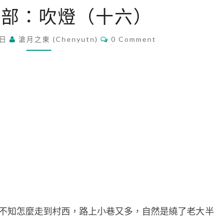
玄
一部：吹燈（十六）
妙
第
C
 日
滄月之東 (chenyutn)
一
0 Comment
O
部
M
M
：
E
N
吹
T
燈
S
（
十
六
）
知怎麼走到村西，路上小巷又多，自然是繞了老大半