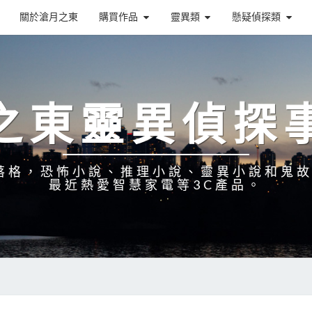
關於滄月之東
購買作品
靈異類
懸疑偵探類
之東靈異偵探
落格，恐怖小說、推理小說、靈異小說和鬼
最近熱愛智慧家電等3C產品。