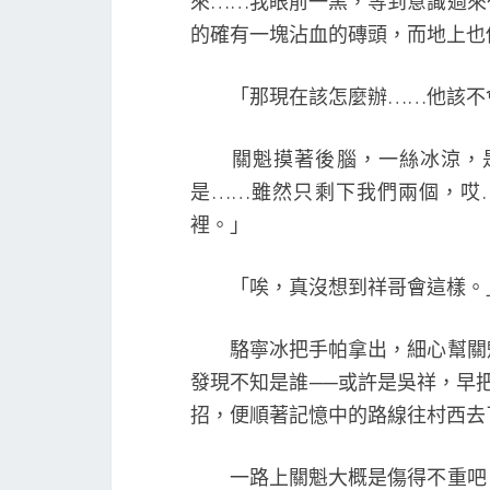
來……我眼前一黑，等到意識過來
的確有一塊沾血的磚頭，而地上也
「那現在該怎麼辦……他該不會
關魁摸著後腦，一絲冰涼，是
是……雖然只剩下我們兩個，哎
裡。」
「唉，真沒想到祥哥會這樣。
駱寧冰把手帕拿出，細心幫關魁
發現不知是誰──或許是吳祥，早
招，便順著記憶中的路線往村西去
一路上關魁大概是傷得不重吧，