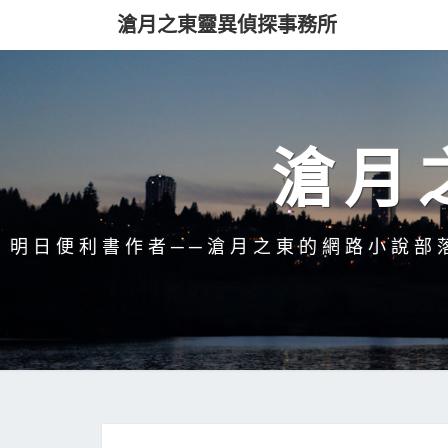
滄月之東靈異偵探事務所
滄月
明日便利書作者──滄月之東的網路小說部