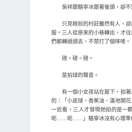
吳祥跟駱寧冰跟著後頭，卻不
只見眼前的村莊雖然有人，卻處
服。三人從原來的小巷轉出，才往
們都轉過頭去，不禁打了個哆嗦。
磅。磅。磅。
是拍球的聲音。
有一個小女孩站在屋下，拍著皮
的：「小皮球、香蕉油、滿地開花
一近看，三人才發現她拍的是一
呃……呃……」駱寧冰沒有心理準