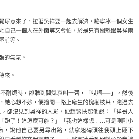
尿意來了，拉著吳祥要一起去解決，駱寧冰一個女生
她自己一個人在外面等又會怕，於是只有關魁跟吳祥兩
屋前等。
張的氣氛。
傳來。
耐煩時，卻聽到關魁哀叫一聲，「哎啊──」，然後
，她心想不妙，便撥開一路上龐生的槐樹枝葉，跑過去
上，卻沒見到吳祥的人影，便趕緊扶起他說：「祥哥人
「跑了！這怎麼可能？」「我也這樣想……可是剛剛小
瘋，說他自己要另尋出路，就拿起磚頭往我頭上砸下