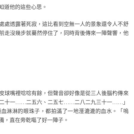
知道他的這些心思。
處透露著死寂，這比看到空無一人的景象還令人不舒
前走沒幾步就驀然停住了，同時背後傳來一陣聲響，他
球嘴裡唸唸有餘，但聲音卻好像是從三人後腦杓傳來
二十一……二五六、二五七……二八二九三十一……」
顆血淋淋的眼珠子，都拍滿了一地溼漉漉的血水。「嗚
備，直在旁乾嘔了好一陣子。