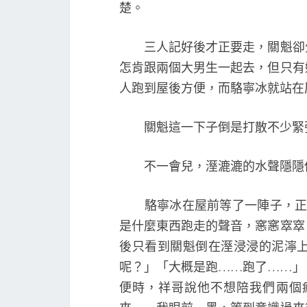
楚。
三人記好後才正要走，關魁卻覺
怎肯跟兩個大男生一起去，但只有
人跑到屋後方便，而駱寧冰就站在
關魁這一下子倒是打散不少緊
不一會兒，溼漉漉的水聲隱隱
駱寧冰在屋前等了一陣子，正不
是什麼東西跑走的聲音，窸窸窣窣
後只看到關魁倒在溼浸浸的泥濘
呢？」「大概是跑……跑了……」
便時，祥哥說他不想陪我們兩個