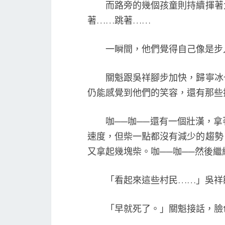
而路旁的幾個孩童則持續揮著大
著……跳著……
一瞬間，他們覺得自己像是步入
關魁跟吳祥腳步加快，歸寧冰也
仍能感覺到他們的笑容，還有那些
咖──咖──還有一個壯漢，拿
速度，但柴一點都沒有減少的趨勢
又拿起幾塊柴。咖──咖──然後繼
「看起來這些村民……」吳祥
「早就死了。」關魁接話，臉