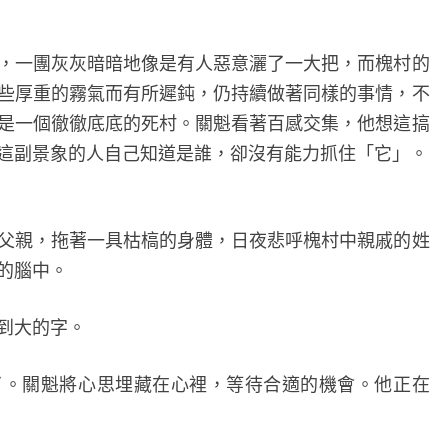
一團灰灰暗暗地像是有人惡意灑了一大把，而槐村的
些厚重的霧氣而有所遲鈍，仍持續做著同樣的事情，不
是一個徹徹底底的死村。關魁看著百感交集，他想這搞
這副景象的人自己知道是誰，卻沒有能力抓住「它」。
親，拖著一具枯槁的身體，日夜悲呼槐村中親戚的姓
的腦中。
到大的字。
關魁將心思埋藏在心裡，等待合適的機會。他正在