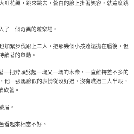
紅花繩，跳來跳去，蒼白的臉上掛著笑容，就這麼跳
了一個奇異的遊樂場。
加緊步伐跟上二人，把那幾個小孩遠遠拋在腦後，但
持續著的舉動。
著一把斧頭劈起一塊又一塊的木柴，一直維持差不多的
，他一張馬臉似的表情從沒好過，沒有瞧過三人半眼，
續砍著。
皺眉。
色看起來相當不好。