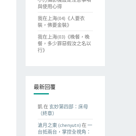
與使用心得
我在上海(04)《人要衣
裝，佛要金裝》
我在上海(03)《晚餐，晚
餐，多少罪惡假汝之名以
行》
最新回覆
凱
在
玄妙第四部：床母
（終章）
滄月之東 (chenyutn)
在
一
台抵兩台，掌控全視角：