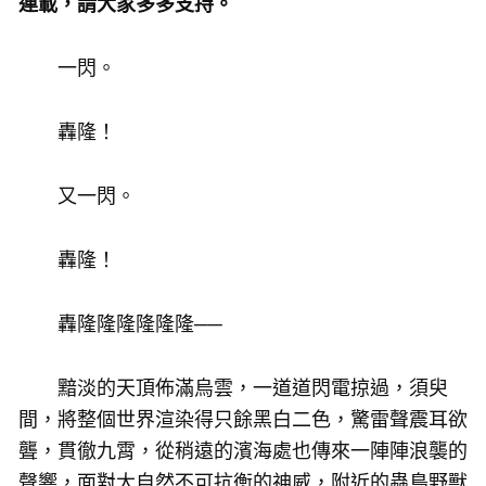
連載，請大家多多支持。
一閃。
轟隆！
又一閃。
轟隆！
轟隆隆隆隆隆隆──
黯淡的天頂佈滿烏雲，一道道閃電掠過，須臾
間，將整個世界渲染得只餘黑白二色，驚雷聲震耳欲
聾，貫徹九霄，從稍遠的濱海處也傳來一陣陣浪襲的
聲響，面對大自然不可抗衡的神威，附近的蟲鳥野獸