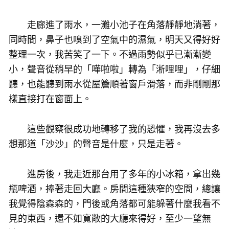
走廊進了雨水，一灘小池子在角落靜靜地淌著，
同時間，鼻子也嗅到了空氣中的濕氣，明天又得好好
整理一次，我苦笑了一下。不過雨勢似乎已漸漸變
小，聲音從稍早的「嘩啦啦」轉為「淅哩哩」，仔細
聽，也能聽到雨水從屋簷順著窗戶滑落，而非剛剛那
樣直接打在窗面上。
這些觀察很成功地轉移了我的恐懼，我再沒去多
想那道「沙沙」的聲音是什麼，只是走著。
進房後，我走近那台用了多年的小冰箱，拿出幾
瓶啤酒，捧著走回大廳。房間這種狹窄的空間，總讓
我覺得陰森森的，門後或角落都可能躲著什麼我看不
見的東西，還不如寬敞的大廳來得好，至少一望無