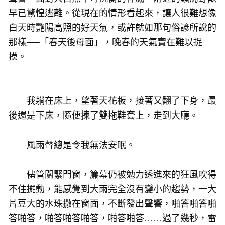
早已驚惶逃離。從現在的情形看起來，讓人很難想像
白天時艷陽高照的好天氣，或許就如那句俗諺所說的
那樣──「春天後母面」，晚春的天氣實在難以捉
摸。
我躺在床上，望著天花板，接著又翻了下身，最
後還是下床，隨便揀了雙拖鞋套上，走到大廳。
風雨聲總是令我無法安眠。
儘管關緊門窗，簾幕仍被勉力透進來的狂風吹得
不住擺動，能感覺到大雨完全沒有變小的趨勢，一大
片豆大的水珠撒在窗面，不斷發出聲響，啪答啪答啪
答啪答，啪答啪答啪答，啪答啪答……過了幾秒，雷