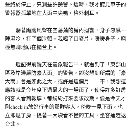
聲終於停止，只剩些許餘響。這時，我才聽見車子的
警報器孤單地在大雨中尖鳴，格外刺耳。
聽著颼颼風聲在空蕩蕩的房內迴響，身子忽感一
陣濕冷，打了個冷顫。我喝了口麥片，暖暖身子，窮
極無聊地趴在櫃台上。
還記得前幾天在氣象報告中，就看到了「東部山
區及岸邊嚴防豪大雨」的警告，卻沒想到所謂的「豪
大雨」會是如此之大，或許是這個月……不，我想這
應該就是今年度下過最大的一場雨了，使得許多訂房
的客人看到報導，都紛紛打來要求改期。像是今天才
剛check in放好行李的那群客人，傍晚一見下雨，也
立即退了房，提著一大袋看不懂的工具，坐客運趕返
台北。