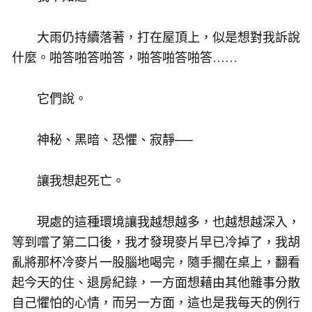
大雨仍持續落著，打在屋頂上，似是想對我訴說
什麼。啪答啪答啪答，啪答啪答啪答……
它們說。
神秘、黑暗、恐懼、寂靜──
讓我想起死亡。
現處的這種環境讓我越想越多，也越想越深入，
等到嚐了第二口後，我才發現麥片早已冷掉了，我胡
亂將那杯冷麥片一股腦地喝完，隨手擱在桌上，翻看
起今天的住、退房紀錄，一方面想藉由其他雜事分散
自己懼怕的心情，而另一方面，這也是我每天的例行