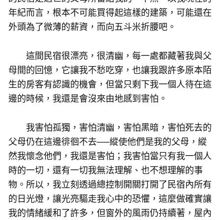
年紀而言，根本不可能買得起這樣的建築，可能還在
外頭為了微薄的薪資，而向五斗米折腰吧。
這間民宿很漂亮，很清幽，每一處都藏著我與父
母間的回憶，它讓我不愁吃穿，也讓我跟許多原本陌
生的房客有認識的機會，但當只剩下我一個人待在這
邊的時候，我還是會沒來由地感到害怕。
我害怕孤獨，害怕清幽，害怕黑暗，害怕死去的
父母仍在這邊徘徊不去──縱使他們是我的父母，縱
然我懷念他們，我還是害怕；我害怕當只有我一個人
時的一切，還有一切我無法理解、也不想理解的事
物。所以，我立刻透過總控制開關打開了民宿內所有
的日光燈，讓光亮驅走我心中的恐懼，這麼做確實讓
我的情緒緩和了許多，但窗外的風雨仍持續著，屋內