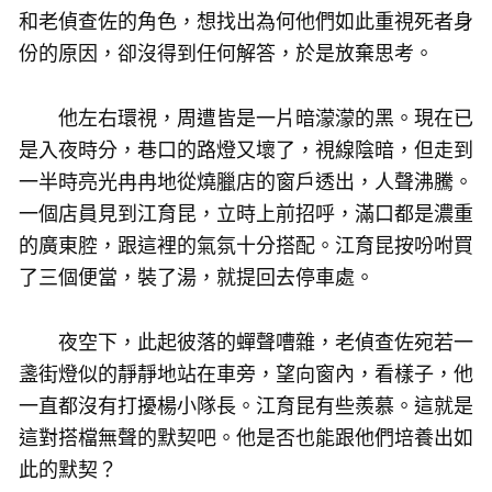
和老偵查佐的角色，想找出為何他們如此重視死者身
份的原因，卻沒得到任何解答，於是放棄思考。
他左右環視，周遭皆是一片暗濛濛的黑。現在已
是入夜時分，巷口的路燈又壞了，視線陰暗，但走到
一半時亮光冉冉地從燒臘店的窗戶透出，人聲沸騰。
一個店員見到江育昆，立時上前招呼，滿口都是濃重
的廣東腔，跟這裡的氣氛十分搭配。江育昆按吩咐買
了三個便當，裝了湯，就提回去停車處。
夜空下，此起彼落的蟬聲嘈雜，老偵查佐宛若一
盞街燈似的靜靜地站在車旁，望向窗內，看樣子，他
一直都沒有打擾楊小隊長。江育昆有些羨慕。這就是
這對搭檔無聲的默契吧。他是否也能跟他們培養出如
此的默契？