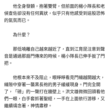
他全身發顫，抱著雙臂，但前面的楊小隊長和老
偵查佐卻沒有任何異狀，似乎只有他感受到這股恐怖
的氣氛而已。
為什麼？
那低喃離自己越來越近了，直到江育昆注意到聲
音是通過那扇門傳來的時候，楊小隊長已伸手扳了門
把。
他根本來不及阻止，眼睜睜看見門縫越開越大，
縫隙中穿著一襲黑長袍的男子緩緩現身。門完全開
了，「磅」的一聲打在牆壁上。洪文雄微微回頭看他
們一眼，白手套抓著聖經，一手在上面依行游移，又
繼續禱念著，神情肅穆。