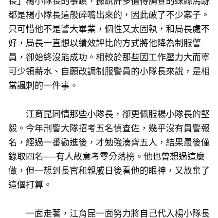
長」楊小隊長的事蹟，據說許多值得調查的蛛絲馬跡
都是楊小隊長這般碎嘴出來的，因此破了不少案子。
只可惜他不是警大畢業，個性又太固執，和局長處不
好，局長一直想以績效評比的方式將他降為制服警
員，卻始終沒能成功。相較於那些因工作壓力大而寧
可少領薪水、自願改調制服警員的小隊長來說，是相
當諷刺的一件事。
江育昆同情那些小隊長，卻更佩服楊小隊長的堅
毅。今年刑警大隊招考五名偵查佐，幾乎沒有員警報
名，經過一番勸進後，才勉強湊齊五人，結果最後僅
錄取四名──有人故意考零分落榜。他也曾想過這麼
做，但一想到長官和親戚日後看他的眼神，又放棄了
這個打算。
一面走著，江育昆一面努力將自己代入楊小隊長