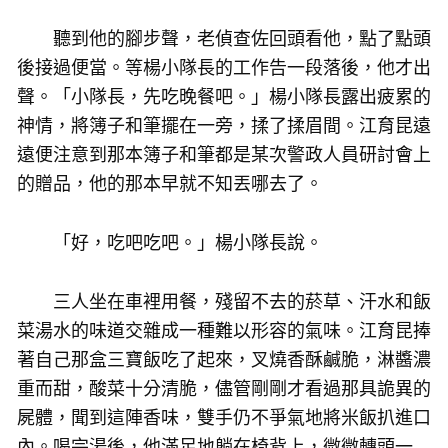
聽到他的腳步聲，老偵查佐回頭看他，點了點頭
後接過便當。等楊小隊長的工作告一段落後，他才出
聲。「小隊長，先吃晚餐吧。」楊小隊長露出疲累的
神情，將簿子和筆擺在一旁，揉了揉眉間。江育昆遠
遠便注意到那本簿子和筆都是某次警政人員研討會上
的贈品，他的那本早就不知丟哪去了。
「好，吃吧吃吧。」楊小隊長說。
三人坐在車裡用餐，殘留不去的菸草、汗水和飯
菜湯水的味道交雜成一種難以形容的氣味。江育昆捧
著自己那盒三寶飯吃了起來，叉燒香酥鹹脆，淋醬濃
重而甜，酸菜十分清脆，儘管剛剛才看過那具詭異的
屍體，聞到這陣香味，雙手仍不爭氣地將米飯扒進口
內。喝完湯後，他滿足地躺在椅背上，微微轉頭一