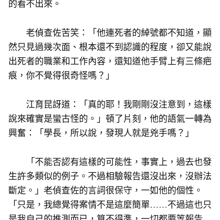
的看不出來。
老偵查佐苦笑：「他連死者的綽號都不知道，顯
然只見過幾次面、根本還不到認識的程度，卻又能說
出死者的職業和工作內容，還知道他手臂上有三條疤
痕，你不覺得很奇怪嗎？」
江育昆訝道：「真的耶！我剛剛沒注意到，這樣
說來確實是蠻古怪的。」頓了片刻，他的語氣一轉為
興奮：「學長，所以說，發現人就是兇手嗎？」
「不能否認有這樣的可能性，事實上，過去也發
生許多類似的例子。不過相驗報告還沒出來，沒辦法
斷定。」老偵查佐的言詞很保守，一如他的個性。
「只是，我總覺得案情不是這麼簡單……不過這也只
是我自己的推測而已，算不得準，一切都要等報告