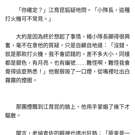
「你確定？」江育昆狐疑地問。「小隊長，這種
打火機可不常見。」
大約是因為終於想起了事情，楊小隊長顯得很興
奮，毫不在意他的質疑，只是自顧自地道：「沒錯，
就是那款打火機，我不會認錯的，差不多大小，同樣
都是銀色，有月亮，也有編號……難怪啊，難怪我會
覺得這麼熟悉！」他狠狠吸了一口煙，從嘴裡吐出白
霧霧的煙圈。
那團煙飄到江育昆的臉上，他用手掌煽了幾下才
驅散。
聞言，老偵查佐的眼神也透出狂熱：「原來是一