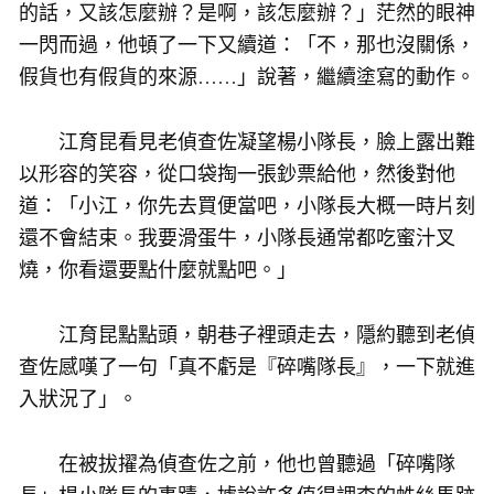
的話，又該怎麼辦？是啊，該怎麼辦？」茫然的眼神
一閃而過，他頓了一下又續道：「不，那也沒關係，
假貨也有假貨的來源……」說著，繼續塗寫的動作。
江育昆看見老偵查佐凝望楊小隊長，臉上露出難
以形容的笑容，從口袋掏一張鈔票給他，然後對他
道：「小江，你先去買便當吧，小隊長大概一時片刻
還不會結束。我要滑蛋牛，小隊長通常都吃蜜汁叉
燒，你看還要點什麼就點吧。」
江育昆點點頭，朝巷子裡頭走去，隱約聽到老偵
查佐感嘆了一句「真不虧是『碎嘴隊長』，一下就進
入狀況了」。
在被拔擢為偵查佐之前，他也曾聽過「碎嘴隊