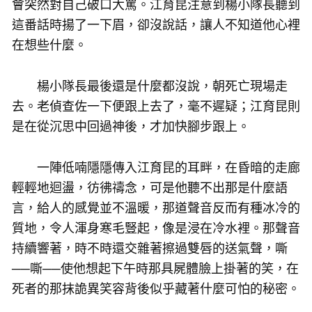
會突然對自己破口大罵。江育昆注意到楊小隊長聽到
這番話時揚了一下眉，卻沒說話，讓人不知道他心裡
在想些什麼。
楊小隊長最後還是什麼都沒說，朝死亡現場走
去。老偵查佐一下便跟上去了，毫不遲疑；江育昆則
是在從沉思中回過神後，才加快腳步跟上。
一陣低喃隱隱傳入江育昆的耳畔，在昏暗的走廊
輕輕地迴盪，彷彿禱念，可是他聽不出那是什麼語
言，給人的感覺並不溫暖，那道聲音反而有種冰冷的
質地，令人渾身寒毛豎起，像是浸在冷水裡。那聲音
持續響著，時不時還交雜著擦過雙唇的送氣聲，嘶
──嘶──使他想起下午時那具屍體臉上掛著的笑，在
死者的那抹詭異笑容背後似乎藏著什麼可怕的秘密。