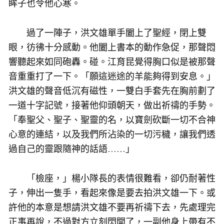
眸子也令他心寒。
過了一陣子，洪文雄單手闔上了聖經，閉上雙
眼，彷彿十分感動。他闔上書本的動作急促，那聲悶
響聽起來如同砲轟。碰。江育昆覺得胸口似是被那聲
音重重打了一下。「願這迷途的羊能夠得到安息。」
洪文雄的聲音低沉有磁性，一雙白手套先在胸前劃了
一道十字記號，接著他仰頭朝天，做出祈禱的手勢。
「奉聖父、聖子、聖靈的名，以寶劍砍斷一切不合神
心意的連結，以及我們所沾染的一切污穢，讓我們透
過自己的靈跟隨神的話語……」
「檢座，」楊小隊長的表情很難看，卻仍耐著性
子，伸出一隻手，看起來像是要去拍洪文雄一下。或
許他的本意是想請洪文雄不要再祈禱下去，先處理完
正事再說，不過對方立刻閃開了，一副他身上帶有不