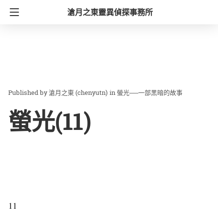
滄月之東靈異偵探事務所
滄月之東 (chenyutn)
in
螢光──一部黑暗的故事
螢光(11)
11