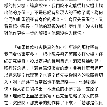
樣的打火機，這麼說來，我們說不定能從打火機上找
出他的身份。」不是已經有發現人的筆錄了嗎？為何
他們如此重視死者身份的調查。江育昆先看看他，又
看看楊小隊長，但他的凝視沒起什麼作用，沒人打算
對他作更進一步的解釋。他還沒進入狀況。
「如果這款打火機真的如小江所說的那樣稀有，
我們會省事更多。」楊小隊長撥弄著那支打火機，仔
細研究機身，投以審視的銳利目光，酒糟鼻抽動著，
嘴裡碎念道：「若台灣沒販賣的話，會有什麼管道可
以進來呢？代理商？水貨？首先要從國內的收藏者切
入，啊，網路平台當然也不能忽略──」他越說越
快，從大衣口袋掏出一本綠色的小簿子跟一支原子
筆，埋頭在上面塗塗寫寫，已完全忽略了旁人的存
在。突然間，那支筆的動作停了下來，「若那是假貨