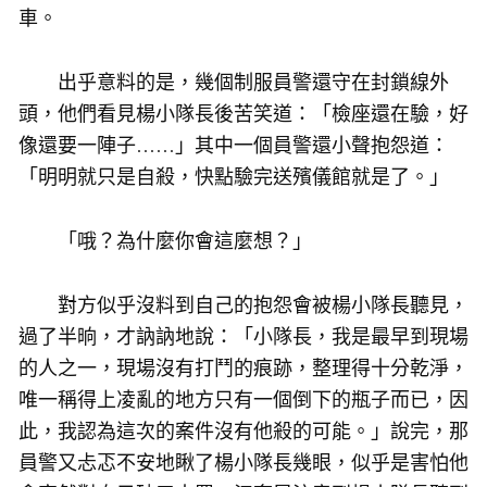
車。
出乎意料的是，幾個制服員警還守在封鎖線外
頭，他們看見楊小隊長後苦笑道：「檢座還在驗，好
像還要一陣子……」其中一個員警還小聲抱怨道：
「明明就只是自殺，快點驗完送殯儀館就是了。」
「哦？為什麼你會這麼想？」
對方似乎沒料到自己的抱怨會被楊小隊長聽見，
過了半晌，才訥訥地說：「小隊長，我是最早到現場
的人之一，現場沒有打鬥的痕跡，整理得十分乾淨，
唯一稱得上凌亂的地方只有一個倒下的瓶子而已，因
此，我認為這次的案件沒有他殺的可能。」說完，那
員警又忐忑不安地瞅了楊小隊長幾眼，似乎是害怕他