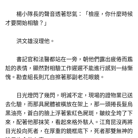
楊小隊長的聲音透著怒氣：「檢座，你什麼時候
才要開始相驗？」
洪文雄沒理他。
書記官和法醫都站在一旁，朝他們露出疲倦而尷
尬的表情，顯然對相驗工作遲遲不能進行感到一絲慚
愧。勘查組長則兀自擦著那副老花眼鏡。
日光燈閃了幾閃，明滅不定，現場的證物業已送
去化驗，而那具屍體被橫放在架上，那一頭捲長髮烏
黑油亮，蒼白的臉上浮著紫紅色屍斑，皺紋全垮了下
來，配著他那抹笑，看起來格外駭人。江育昆沒再將
目光投向死者，在厚重的鏡框底下，死者那雙無神的