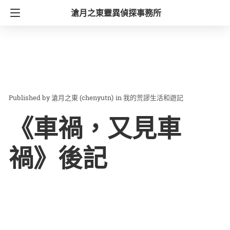
滄月之東靈異偵探事務所
滄月之東 (chenyutn)
in
我的荒謬生活和遊記
《車禍，又見車
禍》後記