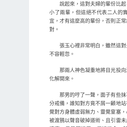
說起來，這對夫婦的輩份比起「
小了兩輩，但這絕不代表二人的
宜，才有這麼高的輩份，否則正常
對。
張玉心裡非常明白，雖然這對夫
不容輕忽。
那兩人神色凝重地將目光投向渡
化解開來。
那男的哼了一聲，面子有些抹不
分戒備，誰知對方竟不屑一顧地站
覺對方身體虛弱無力、靈覺窒塞，
被渡鴉以聲音破掉道術、且引雷未