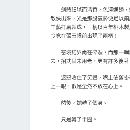
劍體細膩而清香，色澤通透，還
散佚出來，光是那股氣勢便足以鎮
工藝打磨製成，一柄以百年桃木製
今竟在張玉眼前出現了兩柄！
密境結界尚在碎裂，而那一瞬間
去，招式尚未用老，更有許多後著
渡鴉收住了笑聲，嘴上依舊掛著
上一眼，似是全然不放在心上。
然後，她轉了個身。
只是轉了半圈。