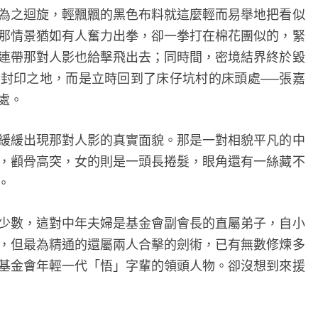
之迴旋，輕飄飄的黑色布料就這麼輕而易舉地把看似
那情景猶如有人奮力出拳，卻一拳打在棉花團似的，緊
連帶那對人影也給擊飛出去；同時間，密境結界終於毀
封印之地，而是立時回到了床仔坑村的床頭處──張嘉
處。
緩出現那對人影的真實面貌。那是一對相貌平凡的中
，顴骨高突，女的則是一頭長捲髮，眼角還有一絲藏不
。
數，這對中年夫婦是基金會副會長的直屬弟子，自小
，但最為精通的還屬兩人合擊的劍術，已有無數修煉多
基金會年輕一代「悟」字輩的領頭人物。卻沒想到來援