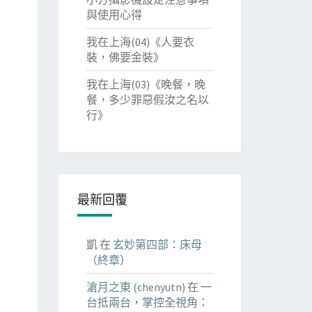
與使用心得
我在上海(04)《人要衣
裝，佛要金裝》
我在上海(03)《晚餐，晚
餐，多少罪惡假汝之名以
行》
最新回覆
凱
在
玄妙第四部：床母
（終章）
滄月之東 (chenyutn)
在
一
台抵兩台，掌控全視角：