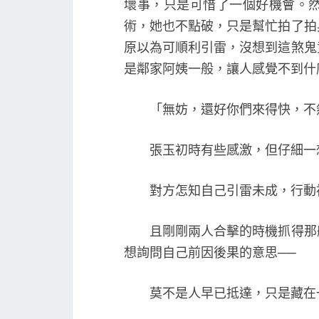
壞事，只是可惜了一個好機會。
術，她也不點破，只是幫忙拍了拍
原以為可順利引雷，沒想到這煞鬼
是鄰家阿姨一般，讓人感覺不到什
「無妨，還好你們來得快，不然
張玉初時有些感激，但仔細一
對方怎知自己引雷未成，行動被
且剛剛兩人合擊的時機抓得那般
想詢問自己前因後果的意思──
莫不是人早已抵達，只是藏在一