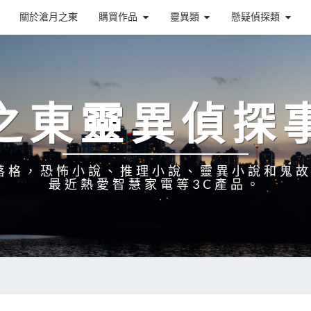
關於滄月之東
購買作品
靈異類
懸疑偵探類
之東靈異偵探
落格，恐怖小說、推理小說、靈異小說和鬼
最近熱愛智慧家電等3C產品。