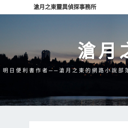
滄月之東靈異偵探事務所
滄月
明日便利書作者──滄月之東的網路小說部