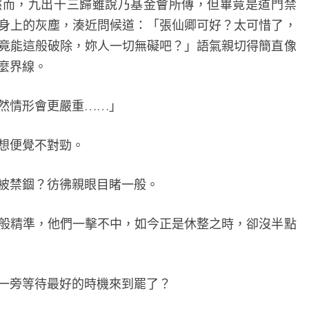
然而，九出十三歸雖說乃基金會所傳，但畢竟是道門禁
身上的灰塵，湊近問候道：「張仙卿可好？太可惜了，
竟能這般破除，妳人一切無礙吧？」語氣親切得簡直像
麼界線。
情形會更嚴重……」
想便覺不對勁。
禁錮？彷彿親眼目睹一般。
精準，他們一擊不中，如今正是休整之時，卻沒半點
旁等待最好的時機來到罷了？