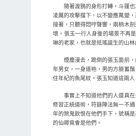
隨著渡鴉的身形打轉，斗篷也為
凌厲的攻擊擋下，以不變應萬變，
接著，只聽得悶哼聲響，兩柄木劍
壞，張玉一行人身後的場景不再是
琳的老家，也就是抵瑤誕生的山林
煙塵漫去，跪倒的張玉面前，緩
年男女，一身道袍，男的方臉蓄鬚
住年紀的魚尾紋。張玉知道這兩人
事實上不知道他們的人還真在少
修習正統道術，符籙陣法無一不通
年的煞鬼飲恨在他們手下，號稱是
的仙卿竟會是他們。