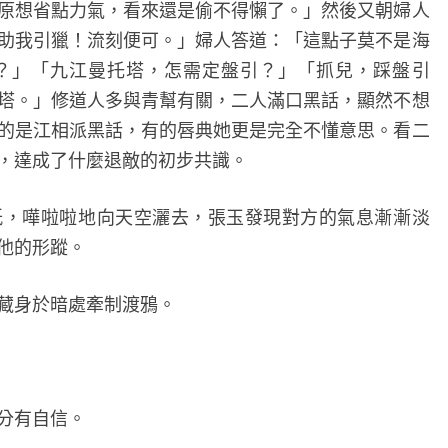
原想省點力氣，看來還是偷不得懶了。」然後又朝婦人
助我引獵！流刻便可。」婦人答道：「這點子莫不是海
？」「九江曼托塔，怎需定盤引？」「抓兒，踩盤引
塔。」修道人多與青幫有關，二人滿口黑話，顯然不想
的是江相派黑話，有的唇典她更是完全不懂意思。看二
，達成了什麼退敵的初步共識。
嘩啦啦地向天空灑去，張玉發現對方的氣息漸漸淡
他的形蹤。
身於暗處牽制渡鴉。
分有自信。