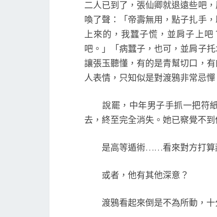
二人已到了，張仙卿就退遠些吧，
喚了聲：「帝壽無用，點子扎手，
上來的，我蠶子慌，並肩子上吧
吧。」「病蠶子，也可，並肩子托
讓張玉聽懂，有的是青幫切口，有
人表情，只知似是對渡鴉非常忌憚
說罷，中年男子手抓一把符紙，
去，終至完全消失。她已察覺不到
是高等遁術……看來對方打算藏
或者，他有其他深意？
渡鴉看起來倒是不為所動，十