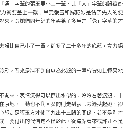
通」字輩的張玉要小上一輩、比「大」字輩的歸藏妙
實力就要差上一截；畢竟張玉和歸藏妙是佔了先人的便
說來，跟她們同年紀的年輕弟子多半是「覺」字輩的才
婦比自己小了一輩，卻多了二十多年的底蘊，實力絕
鴉，看來是料不到自以為必殺的一擊會被如此輕易地
開來，表情沉得可以擠出水似的，冷冷看著渡鴉，十
在原地，一動也不動。女的則走到張玉旁邊扶起她，卻
心想定是張玉方才使了九出十三歸的關係，若不是剛才
成，要付出的代價定不僅於此，從這點看來或許並不是