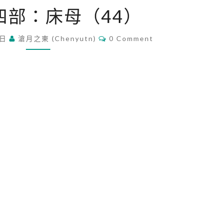
玄
四部：床母（44）
妙
第
C
 日
滄月之東 (chenyutn)
四
0 Comment
O
部
M
M
：
E
N
床
T
母
S
（
4
4
）