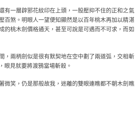
有一層辟邪花紋印在上頭，一股壓抑不住的正和之氣
壓百煞。明眼人一望便知顯然是以百年桃木再加以精湛
成的桃木劍價格通天，甚至可說是可遇而不可求，而如
，兩柄劍似是很有默契地在空中劃了兩道弧，交相斬
，眼見就要將渡鴉當場斬殺。
微笑，仍是那般故我，迷離的雙眼連瞧都不朝木劍瞧