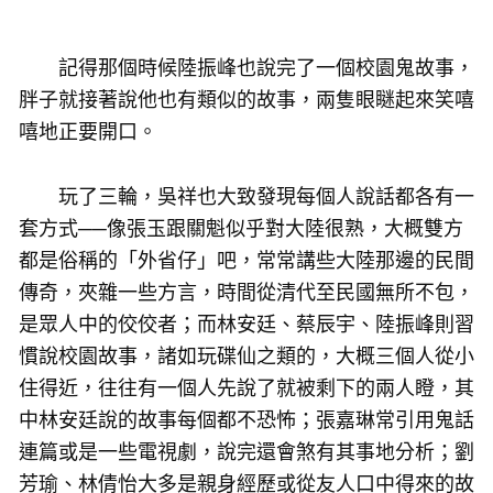
記得那個時候陸振峰也說完了一個校園鬼故事，
胖子就接著說他也有類似的故事，兩隻眼瞇起來笑嘻
嘻地正要開口。
玩了三輪，吳祥也大致發現每個人說話都各有一
套方式──像張玉跟關魁似乎對大陸很熟，大概雙方
都是俗稱的「外省仔」吧，常常講些大陸那邊的民間
傳奇，夾雜一些方言，時間從清代至民國無所不包，
是眾人中的佼佼者；而林安廷、蔡辰宇、陸振峰則習
慣說校園故事，諸如玩碟仙之類的，大概三個人從小
住得近，往往有一個人先說了就被剩下的兩人瞪，其
中林安廷說的故事每個都不恐怖；張嘉琳常引用鬼話
連篇或是一些電視劇，說完還會煞有其事地分析；劉
芳瑜、林倩怡大多是親身經歷或從友人口中得來的故