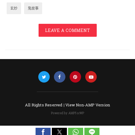
玄妙
鬼故事
LEAVE A COMMENT
All Rights Reserved |
View Non-AMP Version
Powered by AMPforWP