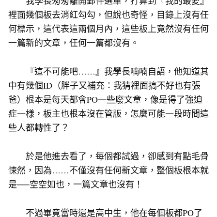
我學長匆匆離開郵件選單，打算到『我的最愛』
裡面幾個板去消紅勾勾，但說也奇怪，目錄上沒有任
何標示，這代表這兩個月內，這些板上竟然沒有任何
一篇新的文章，任何一篇都沒有。
『這不可能吧……』我學長喃喃自語，他知道其
中有幾個ID（胖子又補充：我猜裡面搞不好也有張
爸）根本是每天都會PO一些廢文章，像是得了強迫
症一樣，板主也根本沒在管版，怎麼可能一段時間這
些人都轉性了？
於是他進去看了，每個都試過，卻感到有點毛骨
悚然，因為……不僅沒有任何新文章，整個板根本就
是──空空如也，一篇文章也沒有！
不過畢竟當時還是高中生，他在每個板都PO了