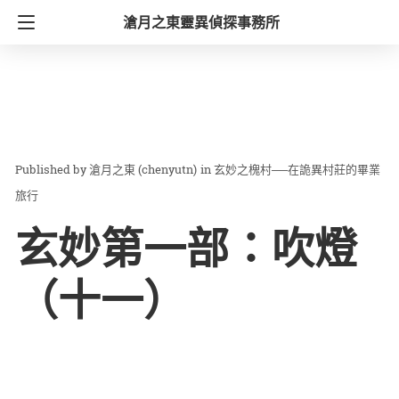
滄月之東靈異偵探事務所
滄月之東 (chenyutn)
in
玄妙之槐村──在詭異村莊的畢業
旅行
玄妙第一部：吹燈
（十一）