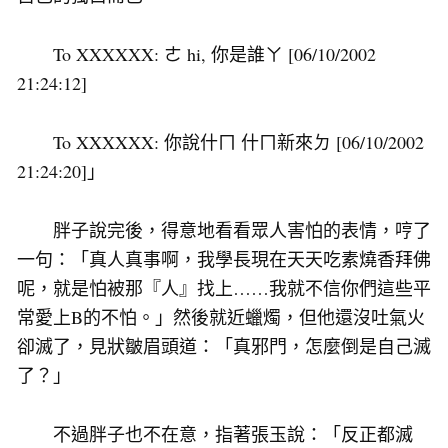
To XXXXXX: ㄜ hi, 你是誰ㄚ [06/10/2002
21:24:12]
To XXXXXX: 你說什ㄇ 什ㄇ新來ㄉ [06/10/2002
21:24:20]」
胖子說完後，得意地看看眾人害怕的表情，哼了
一句：「真人真事啊，我學長現在天天吃素燒香拜佛
呢，就是怕被那『人』找上……我就不信你們這些平
常愛上B的不怕。」然後就近蠟燭，但他還沒吐氣火
卻滅了，見狀皺眉頭道：「真邪門，怎麼倒是自己滅
了？」
不過胖子也不在意，指著張玉說：「反正都滅