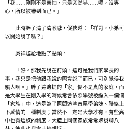
「我……剛剛不是害怕，只是突然嚇……呃，沒專
心，所以被嚇到而已。」
此時胖子清了清喉嚨，促狹道：「祥哥，小弟可
以開始說了嗎？」
吳祥尷尬地點了點頭。
「好。那我先說在前頭，這可是我們家學長的
事，我只是把他跟我說的照實說了而已，可別覺得我
騙人啊。」胖子這邊提的「家」倒不是真的家庭，而
是大學生在剛入學的時候常會依照學號被編入一個個
「家族」中，這是為了照顧這些直屬學弟妹、聯絡上
下感情的一種制度；當然不一定是大學才有，有些高
中也有這樣的制度，大體上同個家族常常聚餐聊八
卦，彼此也都會比較親近。