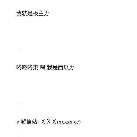
我就是板主ㄌ
–
咚咚咚東 嘿 我是西瓜ㄌ
–
※ 發信站: ＸＸＸ(xxxxx.cc)