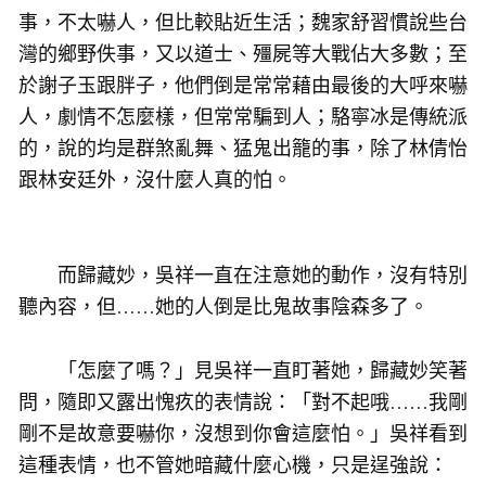
事，不太嚇人，但比較貼近生活；魏家舒習慣說些台
灣的鄉野佚事，又以道士、殭屍等大戰佔大多數；至
於謝子玉跟胖子，他們倒是常常藉由最後的大呼來嚇
人，劇情不怎麼樣，但常常騙到人；駱寧冰是傳統派
的，說的均是群煞亂舞、猛鬼出籠的事，除了林倩怡
跟林安廷外，沒什麼人真的怕。
而歸藏妙，吳祥一直在注意她的動作，沒有特別
聽內容，但……她的人倒是比鬼故事陰森多了。
「怎麼了嗎？」見吳祥一直盯著她，歸藏妙笑著
問，隨即又露出愧疚的表情說：「對不起哦……我剛
剛不是故意要嚇你，沒想到你會這麼怕。」吳祥看到
這種表情，也不管她暗藏什麼心機，只是逞強說：