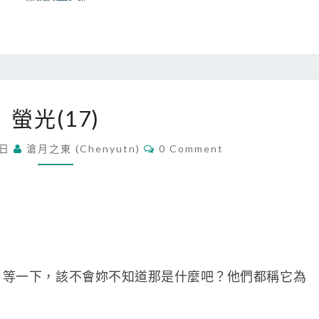
螢
螢光(17)
光
(
C
 日
滄月之東 (chenyutn)
0 Comment
1
O
M
7
M
)
E
N
T
S
一下，該不會妳不知道那是什麼吧？他們都稱它為