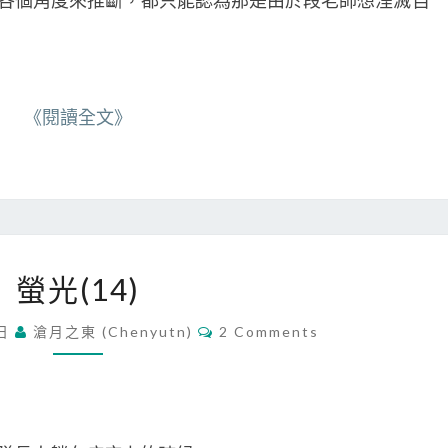
各個角度來推斷，都只能認為那是由於段老師想湮滅自
《閱讀全文》
螢
螢光(14)
光
(
C
 日
滄月之東 (chenyutn)
2 Comments
1
O
M
4
M
)
E
N
T
S