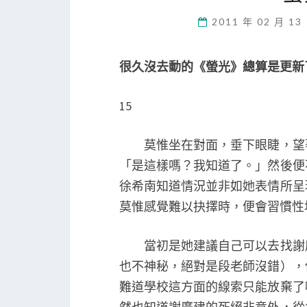
2011 年 02 月 13
很久沒去動的《螢光》總算是更新
15
莫惟坐在對面，垂下眼睫，望著
「是這樣嗎？我知道了。」然後便
徐希南知道情況並非如她表情所呈
莫惟感覺難以抉擇時，便會習慣性
當初是她建議自己可以去找謝廣
也不神秘，絕對是段老師沒錯），
難道學校這方面的線索只能放棄了