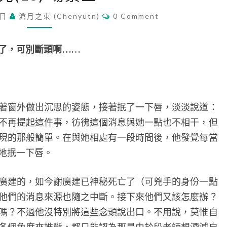
(
C
 日
滄月之東 (chenyutn)
0 Comment
1
O
M
5
M
)
E
了，可別斷頭啊……
N
場
T
S
景
三
窗外做出沉思的姿態，接著抿了一下唇，淡淡說道：
不再提起這件事，彷彿這個消息與她一點也不相干，但
現的那般簡單。在與她相處有一段時間後，他發覺每當
地抿一下唇。
建的，如今謝廣建已神秘死亡了（可兇手的身份一點
他們的消息來源也隨之中斷。接下來他們又該怎麼辦？
嗎？不過他沒特別將這些念頭說出口。不用說，莫惟自