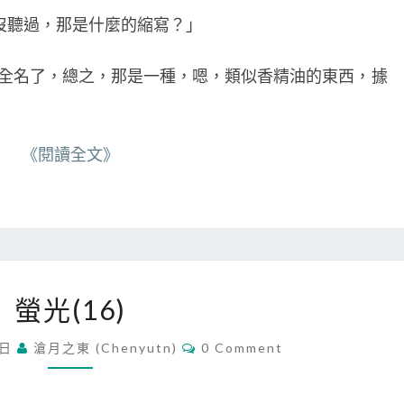
沒聽過，那是什麼的縮寫？」
名了，總之，那是一種，嗯，類似香精油的東西，據
《閱讀全文》
螢
螢光(16)
光
(
C
 日
滄月之東 (chenyutn)
0 Comment
1
O
M
6
M
)
E