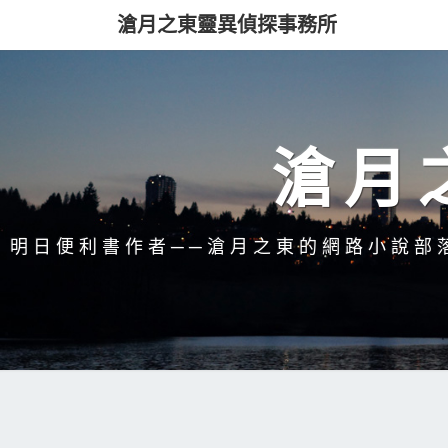
滄月之東靈異偵探事務所
滄月
明日便利書作者──滄月之東的網路小說部