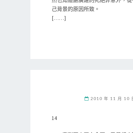
然也知道謝廣建的死絕非意外，從
己背景的原因所致。
[……]
2010 年 11 月 10
14