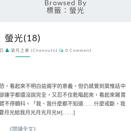
Browsed By
標籤：螢光
螢
螢光(18)
光
(
C
 日
滄月之東 (chenyutn)
0 Comment
1
O
M
8
M
)
E
N
T
S
，看起來不明白這兩字的意義，但仍感覺到莫惟話中
卻連字都還沒說完全，又忍不住乾嘔起來，看起來腸胃
臂不停顫抖。「我、我什麼都不知道……什麼戒斷，我
月光給我月光月光月光M[……]
《閱讀全文》