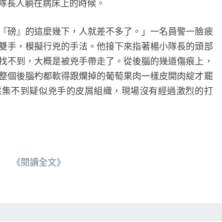
長人躺在病床上的時候。
磅』的這麼幾下，人就差不多了。」一名員警一臉疲
雙手，模擬行兇的手法。他接下來指著楊小隊長的頭部
找不到，大概是被兇手帶走了。從後腦的幾道傷痕上，
整個後腦杓都軟得跟爛掉的葡萄果肉一樣皮開肉綻才罷
採集不到疑似兇手的皮屑組織，現場沒有經過激烈的打
《閱讀全文》