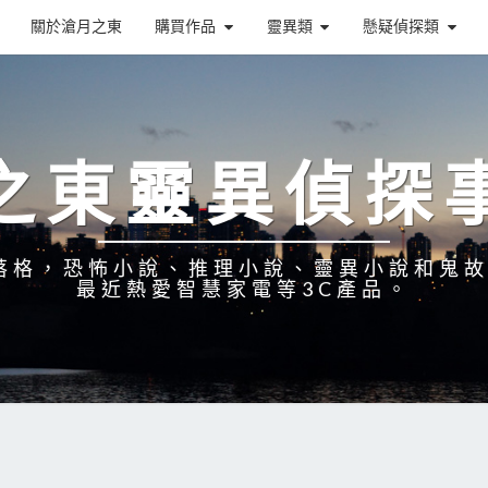
關於滄月之東
購買作品
靈異類
懸疑偵探類
之東靈異偵探
落格，恐怖小說、推理小說、靈異小說和鬼
最近熱愛智慧家電等3C產品。