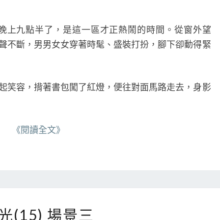
N
T
S
已是晚上九點半了，是這一區才正熱鬧的時間。從窗外望
聲不斷，男男女女穿著時髦、盛裝打扮，腳下卻動得緊
笑容，揹著書包闖了紅燈，便往對面馬路走去，身影
《閱讀全文》
螢
光(15) 場景三
光