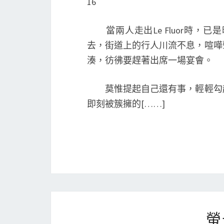
16
當兩人走出Le Fluor時，
去，街道上的行人川流不息，喧嘩
湊，彷彿要趕著出席一場宴會。
莫惟提起自己還有事，輕輕勾起
即刻被簇擁的[……]
螢