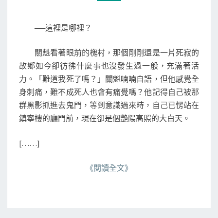
M
：
M
吹
E
N
燈
──這裡是哪裡？
T
（
S
十
關魁看著眼前的槐村，那個剛剛還是一片死寂的
九
故鄉如今卻彷彿什麼事也沒發生過一般，充滿著活
）
力。「難道我死了嗎？」關魁喃喃自語，但他感覺全
身刺痛，難不成死人也會有痛覺嗎？他記得自己被那
群黑影抓進去鬼門，等到意識過來時，自己已愣站在
鎮寧樓的廳門前，現在卻是個艷陽高照的大白天。
[……]
《閱讀全文》