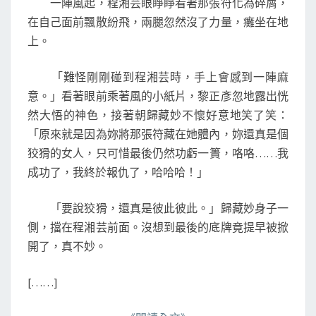
一陣風起，程湘芸眼睜睜看著那張符化為碎屑，
路
在自己面前飄散紛飛，兩腿忽然沒了力量，癱坐在地
版
結
上。
局
（
「難怪剛剛碰到程湘芸時，手上會感到一陣麻
與
意。」看著眼前乘著風的小紙片，黎正彥忽地露出恍
實
然大悟的神色，接著朝歸藏妙不懷好意地笑了笑：
體
版
「原來就是因為妳將那張符藏在她體內，妳還真是個
稍
狡猾的女人，只可惜最後仍然功虧一簣，咯咯……我
有
成功了，我終於報仇了，哈哈哈！」
不
同
「要說狡猾，還真是彼此彼此。」歸藏妙身子一
）
側，擋在程湘芸前面。沒想到最後的底牌竟提早被掀
開了，真不妙。
[……]