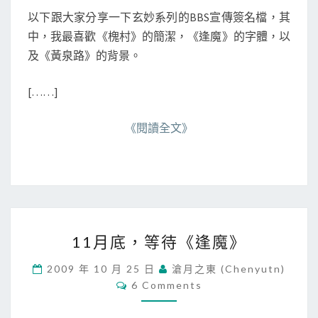
以下跟大家分享一下玄妙系列的BBS宣傳簽名檔，其
中，我最喜歡《槐村》的簡潔，《逢魔》的字體，以
及《黃泉路》的背景。
[……]
《閱讀全文》
1
11月底，等待《逢魔》
1
月
2009 年 10 月 25 日
滄月之東 (chenyutn)
底
C
6 Comments
，
O
M
等
M