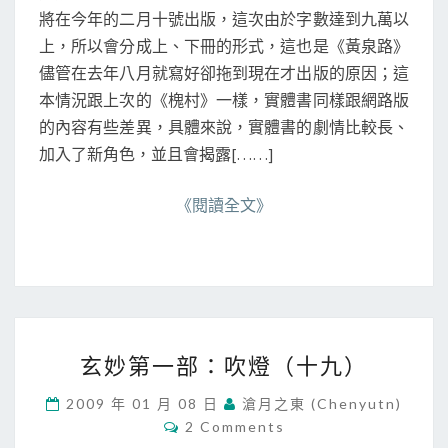
，
S
將在今年的二月十號出版，這次由於字數達到九萬以
今
上，所以會分成上、下冊的形式，這也是《黃泉路》
年
0
儘管在去年八月就寫好卻拖到現在才出版的原因；這
2
本情況跟上次的《槐村》一樣，實體書同樣跟網路版
.
的內容有些差異，具體來說，實體書的劇情比較長、
1
加入了新角色，並且會揭露[……]
0
即
將
《閱讀全文》
出
版
玄
玄妙第一部：吹燈（十九）
妙
第
2009 年 01 月 08 日
滄月之東 (chenyutn)
一
C
2 Comments
部
O