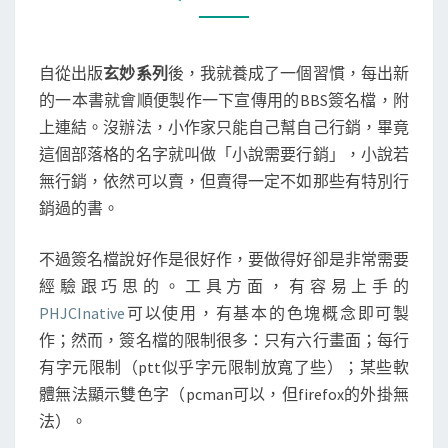
B
O
M
S
M
宣
E
N
傳
自從出版
玄妙系列
後，我就養成了一個習慣，每出新
T
S
的一本書就會順便製作一下宣傳用的BBS簽名檔，附
上連結。沒辦法，小作家只能自己幫自己行銷，畢竟
這個部落格的名字就叫做「小說需要行銷」，小說若
無行銷，依然可以賣，但賣得一定不如那些有特別行
銷過的書。
不過簽名檔說好作是很好作，要做得好卻是非常需要
經驗跟巧思的。工具方面，有容易上手的
PHJCInative
可以使用，有基本的色塊概念即可製
作；然而，簽名檔的限制很多：只有六行畫面；每行
有字元限制（ptt似乎字元限制放寬了些）；某些軟
體無法顯示雙色字（pcman可以，但firefox的外掛無
法）。