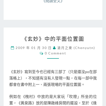
《閱讀全文》
《
《玄妙》中的平面位置圖
玄
妙
2009 年 01 月 30 日
滄月之東 (chenyutn)
》
C
0 Comment
中
O
M
的
M
平
E
N
面
《玄妙》寫到至今也已經有三部了（只是還沒po在部
T
位
S
落格上），不知道有沒有人發現一點，在每一部中我
置
都會在書中附上一、兩張現場的平面位置圖。
圖
例如在《槐村》中放的是大家玩「吹燈」所坐的位
置，《黃泉路》放的是陳啟峰房間的擺設，至於《逢