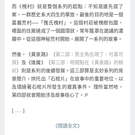
而《槐村》就是整個系列的起點：不知是誰先提了
案，一群歷史系大四生的畢旅，最後的目的地是一個
嘉義荒村──「傀氏槐村」。這個村莊被槐樹包圍，
裡面的住屋繞成了一個圓環狀，常年籠罩在詭譎的濃
霧中。從這個神秘荒村開始，展開了一系列的故事。
然後，《黃泉路》（
第二部：男主角出現了，可喜可
賀
）及《逢魔》（
第三部：時間點在《黃泉路》的稍
前
）則是系列的後續發展。這三部算是玄妙系列的背
景簡介，烘托出「石棺片」在故事中的重要地位，以
及環繞著石棺片所發生的靈異事件。 理所當然地，
第四部就會開始涉及故事核心了。:P
[……]
《閱讀全文》