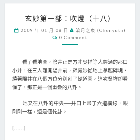
玄
玄妙第一部：吹燈（十八）
妙
第
2009 年 01 月 08 日
滄月之東 (chenyutn)
一
C
0 Comment
部
O
M
：
M
吹
E
N
燈
看了看地圖，陰井正是方才吳祥等人經過的那口
T
（
S
小井，在三人離開陽井前，歸藏妙從地上拿起磚塊，
十
繞著陽井在八個方位分別刻了幾道圖，這次吳祥卻看
八
懂了，那正是一個重疊的八卦。
）
她又在八卦的中央──井口上畫了六道橫線，跟
剛剛一樣，還是個乾卦。
[……]