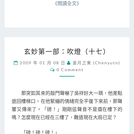
《閱讀全文》
玄
玄妙第一部：吹燈（十七）
妙
第
2009 年 01 月 08 日
滄月之東 (chenyutn)
一
C
0 Comment
部
O
M
：
M
吹
E
N
燈
那突如其來的敲門聲嚇了吳祥好大一跳，他差點
T
（
S
退回樓梯口，在他緊繃的情緒完全平復下來前，那聲
十
響又傳來了。「磅！」剛剛這聲音不是還在樓下的
七
嗎？怎麼現在已經在三樓了，難道現在大局已定？
）
「磅！磅！磅！」