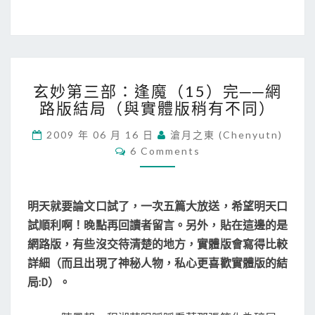
玄
玄妙第三部：逢魔（15）完──網
妙
路版結局（與實體版稍有不同）
第
三
2009 年 06 月 16 日
滄月之東 (chenyutn)
部
C
6 Comments
：
O
逢
M
M
魔
E
（
N
明天就要論文口試了，一次五篇大放送，希望明天口
T
1
S
試順利啊！晚點再回讀者留言。另外，貼在這邊的是
5
網路版，有些沒交待清楚的地方，實體版會寫得比較
）
完
詳細（而且出現了神秘人物，私心更喜歡實體版的結
─
局:D）。
─
網