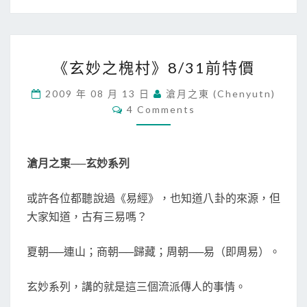
《
《玄妙之槐村》8/31前特價
玄
妙
2009 年 08 月 13 日
滄月之東 (chenyutn)
之
C
4 Comments
槐
O
M
村
M
》
E
N
8
滄月之東──玄妙系列
T
/
S
3
或許各位都聽說過《易經》，也知道八卦的來源，但
1
大家知道，古有三易嗎？
前
特
價
夏朝──連山；商朝──歸藏；周朝──易（即周易）。
玄妙系列，講的就是這三個流派傳人的事情。