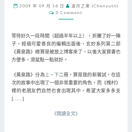
老
2009 年 09 月 16 日
滄月之東 (chenyutn)
天
C
0 Comment
終
O
於
M
M
開
E
眼
N
等待好久一段時間（超過半年以上），折騰了好一陣
T
了
S
子，經過可愛善良的編輯出面後，玄妙系列第二部
，
《黃泉路》總算是被放上博客來了，以後大家買書也
《
黃
方便多，滑鼠點一點就好。
泉
路
《黃泉路》分為
上
、
下
二冊，算是我的新嘗試，在這
》
次的故事中出現了一個非常重要的角色，而《槐村》
出
裡的老朋友們自然也會出現其中，希望大家多多支
現
在
[……]
博
客
《閱讀全文》
來
！