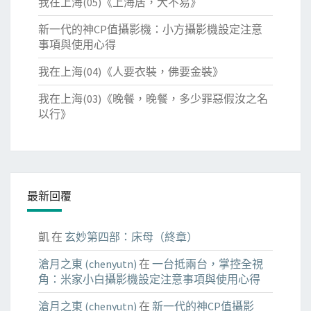
我在上海(05)《上海居，大不易》
新一代的神CP值攝影機：小方攝影機設定注意
事項與使用心得
我在上海(04)《人要衣裝，佛要金裝》
我在上海(03)《晚餐，晚餐，多少罪惡假汝之名
以行》
最新回覆
凱
在
玄妙第四部：床母（終章）
滄月之東 (chenyutn)
在
一台抵兩台，掌控全視
角：米家小白攝影機設定注意事項與使用心得
滄月之東 (chenyutn)
在
新一代的神CP值攝影