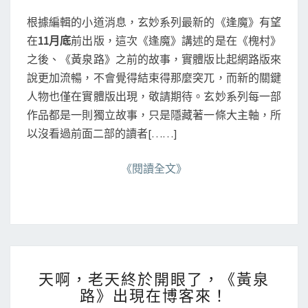
待
E
N
《
根據編輯的小道消息，玄妙系列最新的《逢魔》有望
T
逢
S
在
11月底
前出版，這次《逢魔》講述的是在《槐村》
魔
之後、《黃泉路》之前的故事，實體版比起網路版來
》
說更加流暢，不會覺得結束得那麼突兀，而新的關鍵
人物也僅在實體版出現，敬請期待。玄妙系列每一部
作品都是一則獨立故事，只是隱藏著一條大主軸，所
以沒看過前面二部的讀者[……]
《閱讀全文》
天
天啊，老天終於開眼了，《黃泉
啊
路》出現在博客來！
，