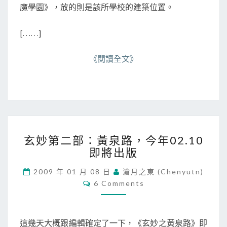
魔學園》，放的則是該所學校的建築位置。
[……]
《閱讀全文》
玄
玄妙第二部：黃泉路，今年02.10
妙
即將出版
第
二
2009 年 01 月 08 日
滄月之東 (chenyutn)
部
C
6 Comments
：
O
黃
M
M
泉
E
路
N
這幾天大概跟編輯確定了一下，《玄妙之黃泉路》即
T