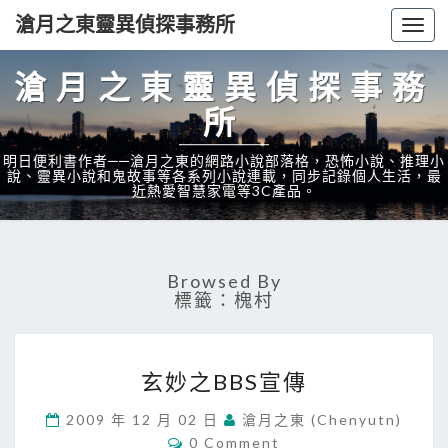
滄月之東靈異偵探事務所
Togg
navi
滄月之東靈異偵探事務
所
明日便利書作者──滄月之東的網路小說部落格，恐怖小說、推理小
說、靈異小說和鬼故事等各系列小說連載，同步記錄個人生活，最
近熱愛智慧家電等3C產品。
Browsed By
標籤：槐村
玄
玄妙之BBS宣傳
妙
之
2009 年 12 月 02 日
滄月之東 (chenyutn)
B
C
0 Comment